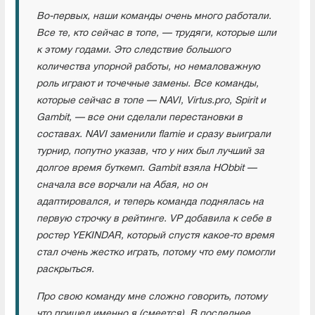
Во-первых, наши команды очень много работали.
Все те, кто сейчас в топе, — трудяги, которые шли
к этому годами. Это следствие большого
количества упорной работы, но немаловажную
роль играют и точечные замены. Все команды,
которые сейчас в топе — NAVI, Virtus.pro, Spirit и
Gambit, — все они сделали перестановки в
составах. NAVI заменили flamie и сразу выиграли
турнир, попутно указав, что у них был лучший за
долгое время буткемп. Gambit взяла HObbit —
сначала все ворчали на Абая, но он
адаптировался, и теперь команда поднялась на
первую строчку в рейтинге. VP добавила к себе в
ростер YEKINDAR, который спустя какое-то время
стал очень жестко играть, потому что ему помогли
раскрыться.
Про свою команду мне сложно говорить, потому
что пришел именно я (смеется). В последнее