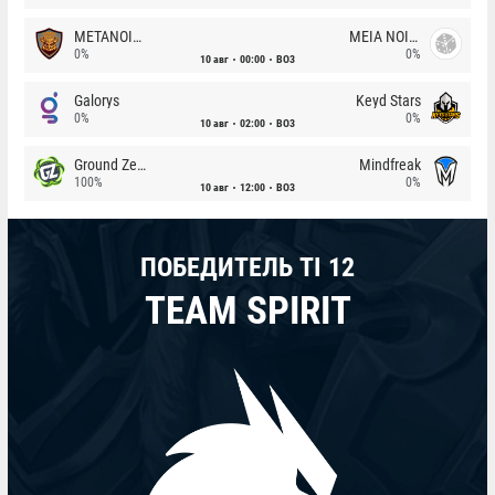
METANOIA Wolves
MEIA NOITE
0%
0%
10 авг
00:00
BO3
Galorys
Keyd Stars
0%
0%
10 авг
02:00
BO3
Ground Zero
Mindfreak
100%
0%
10 авг
12:00
BO3
ПОБЕДИТЕЛЬ TI 12
TEAM SPIRIT