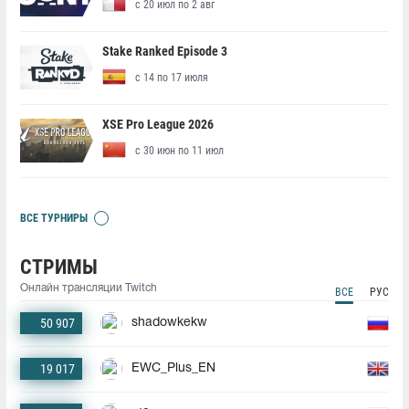
с 20 июл по 2 авг
Stake Ranked Episode 3
с 14 по 17 июля
XSE Pro League 2026
с 30 июн по 11 июл
ВСЕ ТУРНИРЫ
СТРИМЫ
Онлайн трансляции Twitch
ВСЕ
РУС
50 907
shadowkekw
19 017
EWC_Plus_EN