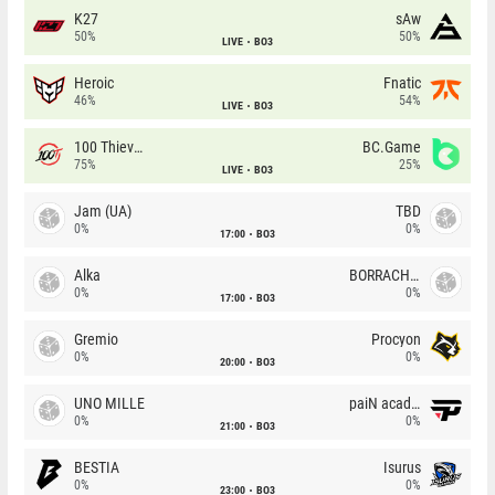
K27
sAw
50%
50%
LIVE
BO3
Heroic
Fnatic
46%
54%
LIVE
BO3
100 Thieves
BC.Game
75%
25%
LIVE
BO3
Jam (UA)
TBD
0%
0%
17:00
BO3
Alka
BORRACHEIROS
0%
0%
17:00
BO3
Gremio
Procyon
0%
0%
20:00
BO3
UNO MILLE
paiN academy
0%
0%
21:00
BO3
BESTIA
Isurus
0%
0%
23:00
BO3