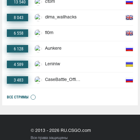
13 540
ct0m
8 043
dima_wallhacks
6 558
fl0m
6 128
Aunkere
4 589
Leniniw
3 483
CaseBattle_Official
ВСЕ СТРИМЫ
© 2013 - 2026 RU.CSGO.com
Все права защищены