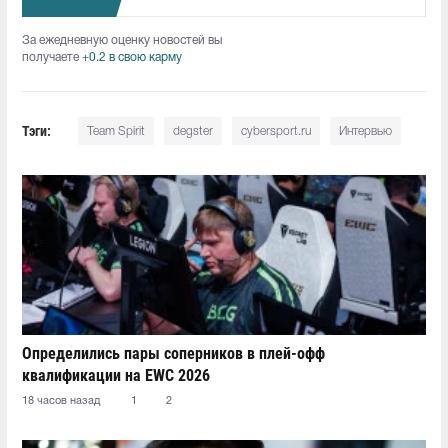
За ежедневную оценку новостей вы
получаете
+0.2 в свою карму
Тэги:
Team Spirit
degster
cybersport.ru
Интервью
Определились пары соперников в плей-офф
квалификации на EWC 2026
18 часов назад
1
2