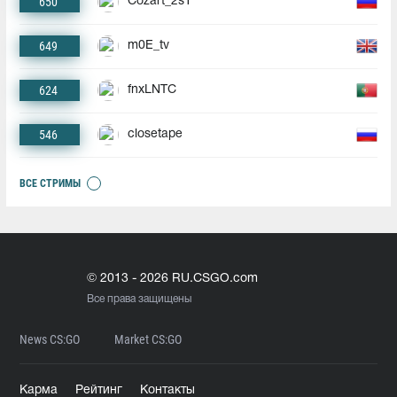
650
Cozart_2s1
649
m0E_tv
624
fnxLNTC
546
closetape
ВСЕ СТРИМЫ
© 2013 - 2026 RU.CSGO.com
Все права защищены
News CS:GO
Market CS:GO
Карма
Рейтинг
Контакты