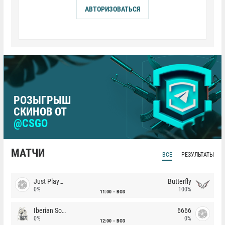
АВТОРИЗОВАТЬСЯ
РОЗЫГРЫШ
СКИНОВ ОТ
@CSGO
МАТЧИ
ВСЕ
РЕЗУЛЬТАТЫ
Just Players
Butterfly
0%
100%
11:00
BO3
Iberian Soul
6666
0%
0%
12:00
BO3