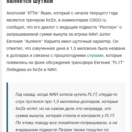
является шуткой
Анатолий "liTTle" Яшин, который с начала текущего года
является тренером forZe, в комментарии CSGO.ru
сообщил, что его диалог с ведущим подкаста "Респаун" о
запрашиваемой сумме выкупа за игрока NAVI Junior
Евгения "Aunkere" Карьята имел шуточный характер. Он
отметил, что озвученная цена в 1,5 миллиона была названа
в долларах и связана с прошлогодними
слухами
, которые
появились на фоне обсуждения трансфера Евгения "FL1T"
Лебедева из forZe в NAVI.
Год назад, когда NAVI хотела купить FL1T, откуда-то
слух пустился про 1,5 миллиона долларов, которые
forZe хотят, но на самом деле это неправда, это
сумма выкупа, которая стояла в контракте у FL1T.
По этому поводу все похайпили-потрешовали, а на
вчерашнем подкасте Петрик также пошутил по