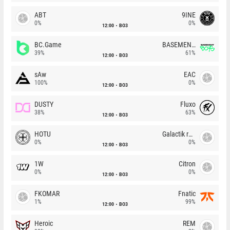
ABT
9INE
0%
0%
12:00
BO3
BC.Game
BASEMENT BOYS
39%
61%
12:00
BO3
sAw
EAC
100%
0%
12:00
BO3
DUSTY
Fluxo
38%
63%
12:00
BO3
HOTU
Galactik rebels
0%
0%
12:00
BO3
1W
Citron
0%
0%
12:00
BO3
FKOMAR
Fnatic
1%
99%
12:00
BO3
Heroic
REM