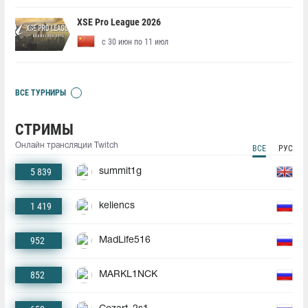
XSE Pro League 2026
с 30 июн по 11 июл
ВСЕ ТУРНИРЫ
СТРИМЫ
Онлайн трансляции Twitch
ВСЕ
РУС
5 839
summit1g
1 419
keliencs
952
MadLife516
852
MARKL1NCK