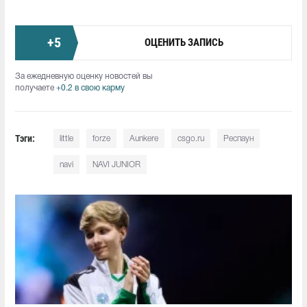
+
5
ОЦЕНИТЬ ЗАПИСЬ
За ежедневную оценку новостей вы
получаете
+0.2 в свою карму
Тэги:
little
forze
Aunkere
csgo.ru
Респаун
navi
NAVI JUNIOR