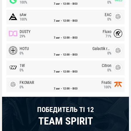
100%
0%
7 авг
12:00
BO3
sAw
EAC
100%
0%
7 авг
12:00
BO3
DUSTY
Fluxo
29%
71%
7 авг
12:00
BO3
HOTU
Galactik rebels
0%
0%
7 авг
12:00
BO3
1W
Citron
0%
0%
7 авг
12:00
BO3
FKOMAR
Fnatic
0%
100%
7 авг
12:00
BO3
ПОБЕДИТЕЛЬ TI 12
TEAM SPIRIT