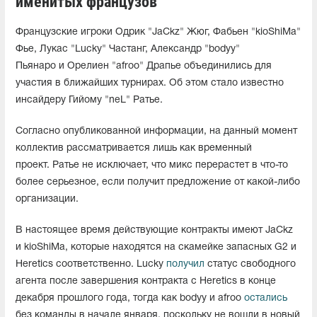
именитых французов
Французские игроки Одрик "JaCkz" Жюг, Фабьен "kioShiMa"
Фье, Лукас "Lucky" Частанг, Александр "bodyy"
Пьянаро и Орелиен "afroo" Драпье объединились для
участия в ближайших турнирах. Об этом стало известно
инсайдеру Гийому "neL" Ратье.
Согласно опубликованной информации, на данный момент
коллектив рассматривается лишь как временный
проект. Ратье не исключает, что микс перерастет в что-то
более серьезное, если получит предложение от какой-либо
организации.
В настоящее время действующие контракты имеют JaCkz
и kioShiMa, которые находятся на скамейке запасных G2 и
Heretics соответственно. Lucky
получил
статус свободного
агента после завершения контракта с Heretics в конце
декабря прошлого года, тогда как bodyy и afroo
остались
без команды в начале января, поскольку не вошли в новый