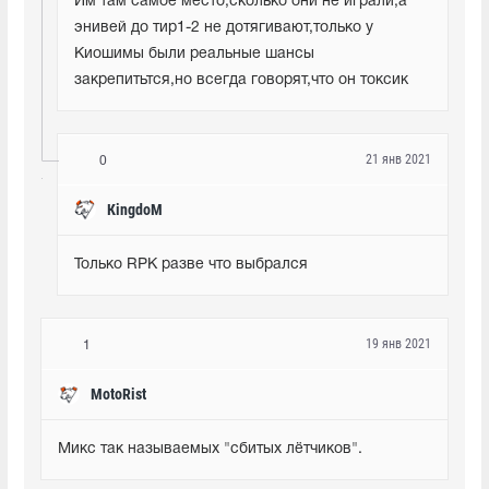
Им там самое место,сколько они не играли,а 
энивей до тир1-2 не дотягивают,только у 
Киошимы были реальные шансы 
закрепитьтся,но всегда говорят,что он токсик
21 янв 2021
0
КingdoM
Только RPK разве что выбрался
19 янв 2021
1
MotoRist
Микс так называемых "сбитых лётчиков".