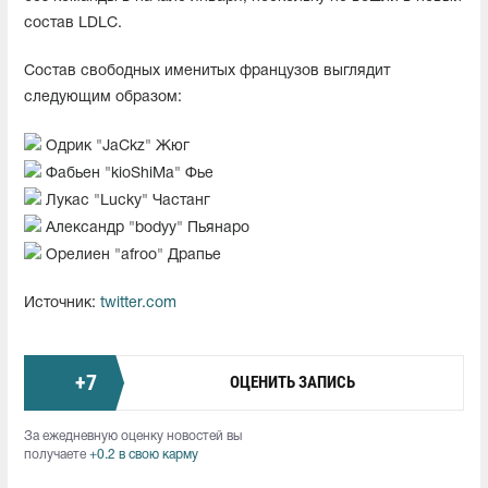
состав LDLC.
Состав свободных именитых французов выглядит
следующим образом:
Одрик "JaCkz" Жюг
Фабьен "kioShiMa" Фье
Лукас "Lucky" Частанг
Александр "bodyy" Пьянаро
Орелиен "afroo" Драпье
Источник:
twitter.com
+
7
ОЦЕНИТЬ ЗАПИСЬ
За ежедневную оценку новостей вы
получаете
+0.2 в свою карму