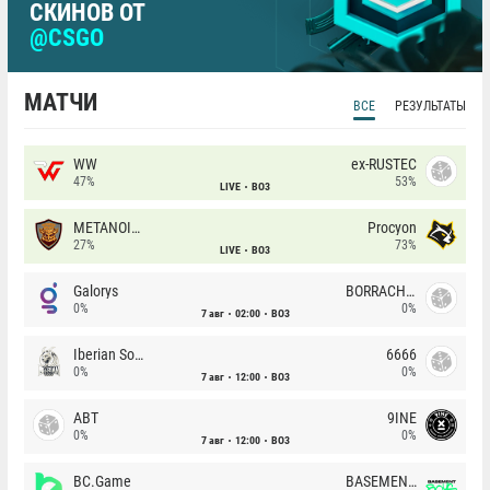
СКИНОВ ОТ
@CSGO
МАТЧИ
ВСЕ
РЕЗУЛЬТАТЫ
WW
ex-RUSTEC
47%
53%
LIVE
BO3
METANOIA Wolves
Procyon
27%
73%
LIVE
BO3
Galorys
BORRACHEIROS
0%
0%
7 авг
02:00
BO3
Iberian Soul
6666
0%
0%
7 авг
12:00
BO3
ABT
9INE
0%
0%
7 авг
12:00
BO3
BC.Game
BASEMENT BOYS