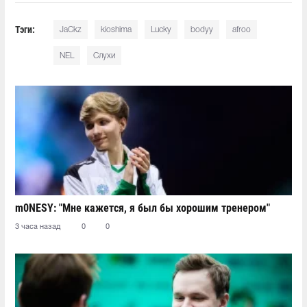
Тэги:
JaCkz
kioshima
Lucky
bodyy
afroo
NEL
Слухи
m0NESY: "Мне кажется, я был бы хорошим тренером"
3 часа назад
0
0