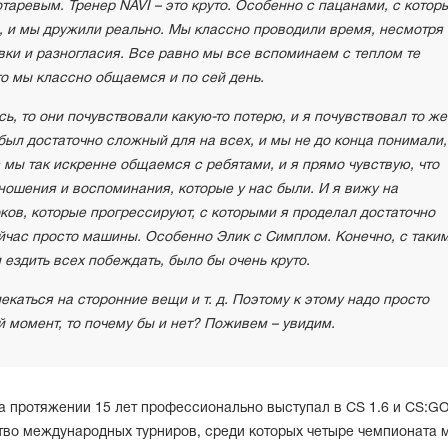
аревым. Тренер NAVI – это круто. Особенно с пацанами, с котор
, и мы дружили реально. Мы классно проводили время, несмотря
вки и разногласия. Все равно мы все вспоминаем с теплом те
что мы классно общаемся и по сей день.
ь, то они почувствовали какую-то потерю, и я почувствовал то же
 был достаточно сложный для на всех, и мы не до конца понимали,
 мы так искренне общаемся с ребятами, и я прямо чувствую, что
ношения и воспоминания, которые у нас были. И я вижу на
ов, которые прогрессируют, с которыми я проделал достаточно
йчас просто машины. Особенно Элик с Симплом. Конечно, с таки
 ездить всех побеждать, было бы очень круто.
екаться на сторонние вещи и т. д. Поэтому к этому надо просто
ой момент, то почему бы и нет? Поживем – увидим.
а протяжении 15 лет профессионально выступал в CS 1.6 и CS:GO
тво международных турниров, среди которых четыре чемпионата 