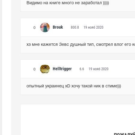
Видимо на книге много не заработал )))))
Brouk
800.8
19 нояб 2020
0
хз мне кажется Зевс душный тип, смотрел влог его ко
Helltrigger
6.6
19 нояб 2020
0
опытный украинец xD хочу такой ник в стиме)))