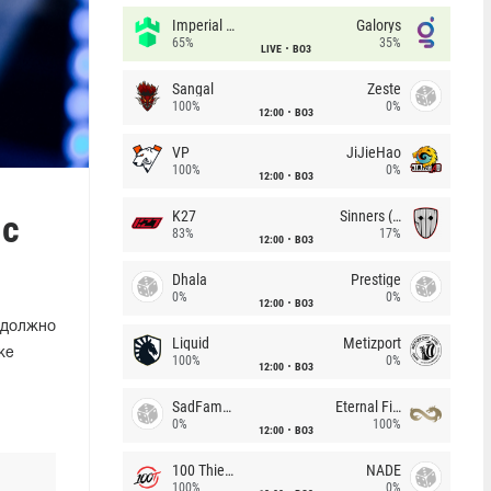
Imperial (Brazil)
Galorys
65%
35%
LIVE
BO3
Sangal
Zeste
100%
0%
12:00
BO3
VP
JiJieHao
100%
0%
12:00
BO3
 с
K27
Sinners (CZ)
83%
17%
12:00
BO3
Dhala
Prestige
0%
0%
12:00
BO3
 должно
Liquid
Metizport
же
100%
0%
12:00
BO3
SadFamous
Eternal Fire
0%
100%
12:00
BO3
100 Thieves
NADE
100%
0%