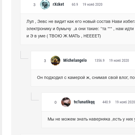
rXcket
60.9
19 нояб 2020
3
Лул , Зевс не видит как его новый состав Нави избега
электронику и бумычу  ,а они такие: "та *** , нам идти 
и Э в уме ( ТВОЮ Ж МАТЬ , НЕЕЕЕТ)
Michelangelo
1356.9
19 нояб 2020
3
Он подходил с камерой ж, снимая свой влог, по
tv/lunatikqq
440.9
19 нояб 2020
0
Мы не можем знать наверняка ,есть у них 