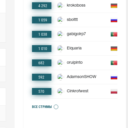
4 292
krokoboss
1 059
sbolttt
1 038
gabigolrp7
1 010
Elquaria
682
oruipinto
592
AdamsonSHOW
570
Cinkrofwest
ВСЕ СТРИМЫ