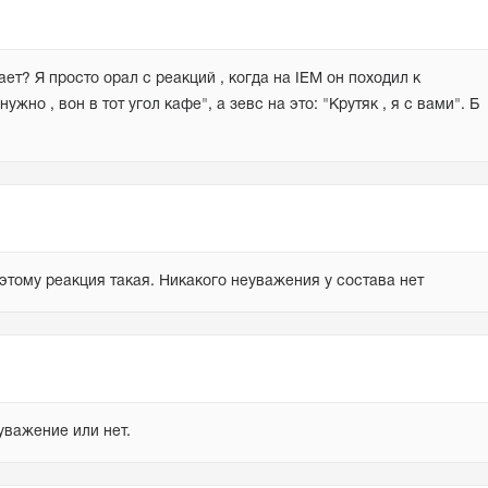
ет? Я просто орал с реакций , когда на IEM он походил к 
нужно , вон в тот угол кафе", а зевс на это: "Крутяк , я с вами". Б 
этому реакция такая. Никакого неуважения у состава нет
уважение или нет.