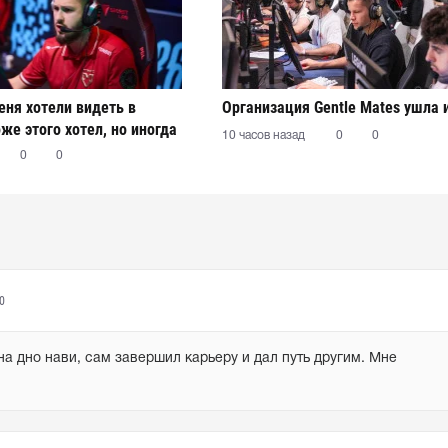
еня хотели видеть в
Организация Gentle Mates ушла 
же этого хотел, но иногда
10 часов назад
0
0
огут прийти к согласию"
0
0
0
на дно нави, сам завершил карьеру и дал путь другим. Мне 