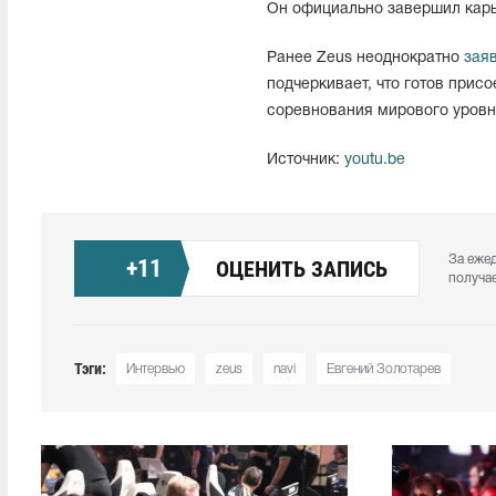
Он официально завершил карье
Ранее Zeus неоднократно
зая
подчеркивает, что готов присо
соревнования мирового уровн
Источник:
youtu.be
За еже
+
11
ОЦЕНИТЬ ЗАПИСЬ
получа
Тэги:
Интервью
zeus
navi
Евгений Золотарев