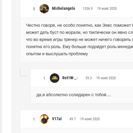
Michelangelo
1356.9
19 нояб 2020
3
Честно говоря, не особо понятно, как Зевс поможет 
может дать буст по морали, но тактически он явно сл
что во время игры тренер не может ничего говорить с
понятна его роль. Ему больше подойдет роль менедж
опытом и выслушать проблему
Ret1W-_-
59.3
19 нояб 2020
1
да,я абсолютно солидарен с тобой....
V17al
49.7
19 нояб 2020
1