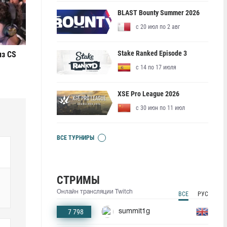
BLAST Bounty Summer 2026
с 20 июл по 2 авг
Stake Ranked Episode 3
из CS
с 14 по 17 июля
XSE Pro League 2026
с 30 июн по 11 июл
ВСЕ ТУРНИРЫ
СТРИМЫ
Онлайн трансляции Twitch
ВСЕ
РУС
7 798
summit1g