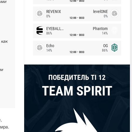
12:00
BO3
ыми
REVENIX
levelONE
0%
0%
12:00
BO3
EYEBALLERS
Phantom
86%
14%
12:00
BO3
 как
Echo
OG
14%
86%
12:00
BO3
ми
ПОБЕДИТЕЛЬ TI 12
TEAM SPIRIT
,
мира.