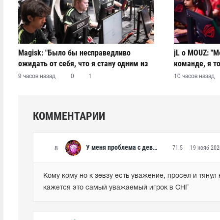
Magisk: "Было бы несправедливо
jL о MOUZ: "М
ожидать от себя, что я стану одним из
команде, я то
лучших капитанов за один месяц"
стороны не м
9 часов назад
0
1
10 часов назад
КОММЕНТАРИИ
У меня проблема с девушкой
71.5
19 нояб 202
8
Кому кому но к зевзу есть уважение, просел и тянул 
кажется это самый уважаемый игрок в СНГ