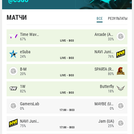
МАТЧИ
ВСЕ
РЕЗУЛЬТАТЫ
Time Waves
Arcade (AU)
67%
33%
LIVE
BO3
eSuba
NAVI Junior
24%
76%
LIVE
BO3
B-M
SPARTA (RU)
20%
80%
LIVE
BO3
1W
Butterfly
82%
18%
LIVE
BO3
GamersLab
MAYBE (UA)
0%
0%
17:00
BO3
NAVI Junior
Jam (UA)
75%
25%
17:00
BO3