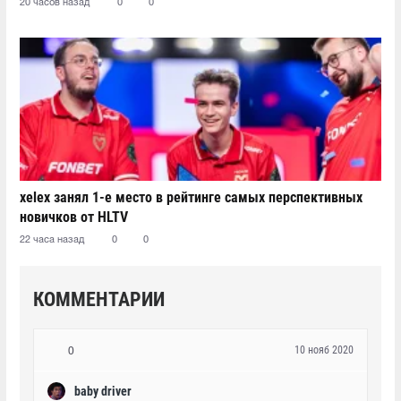
20 часов назад
0
0
xelex⁠ занял 1-е место в рейтинге самых перспективных
новичков от HLTV
22 часа назад
0
0
КОММЕНТАРИИ
10 нояб 2020
0
baby driver