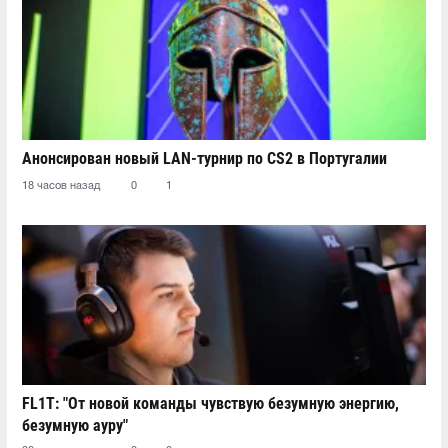
Анонсирован новый LAN-турнир по CS2 в Португалии
18 часов назад
0
1
FL1T: "От новой команды чувствую безумную энергию,
безумную ауру"