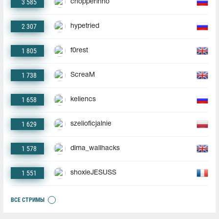
3 585
chopperinho
2 307
hypetried
1 805
f0rest
1 738
ScreaM
1 658
keliencs
1 629
szelioficjalnie
1 578
dima_wallhacks
1 551
shoxieJESUSS
ВСЕ СТРИМЫ