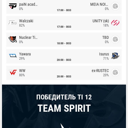
paiN academy
MEIA NOITE
0%
0%
17:00
BO3
Walczaki
UNiTY (sk)
82%
18%
17:00
BO3
Nuclear TigeRES
TBD
0%
0%
18:00
BO3
Yawara
Isurus
29%
71%
20:00
BO3
WW
ex-RUSTEC
80%
20%
20:00
BO3
ПОБЕДИТЕЛЬ TI 12
TEAM SPIRIT