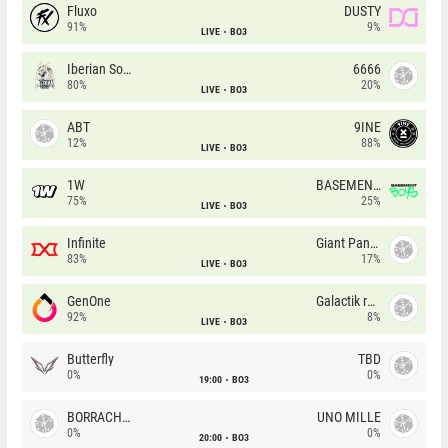
Fluxo
DUSTY
91%
9%
LIVE
BO3
Iberian Soul
6666
80%
20%
LIVE
BO3
ABT
9INE
12%
88%
LIVE
BO3
1W
BASEMENT BOYS
75%
25%
LIVE
BO3
Infinite
Giant Pandas
83%
17%
LIVE
BO3
GenOne
Galactik rebels
92%
8%
LIVE
BO3
Butterfly
TBD
0%
0%
19:00
BO3
BORRACHEIROS
UNO MILLE
0%
0%
20:00
BO3