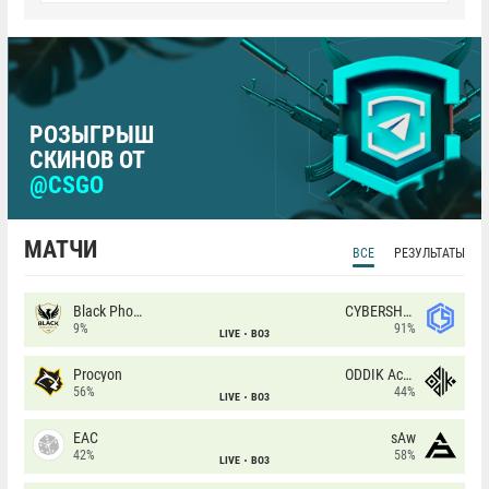
РОЗЫГРЫШ
СКИНОВ ОТ
@CSGO
МАТЧИ
ВСЕ
РЕЗУЛЬТАТЫ
Black Phoenix
CYBERSHOKE
9%
91%
LIVE
BO3
Procyon
ODDIK Academy
56%
44%
LIVE
BO3
EAC
sAw
42%
58%
LIVE
BO3