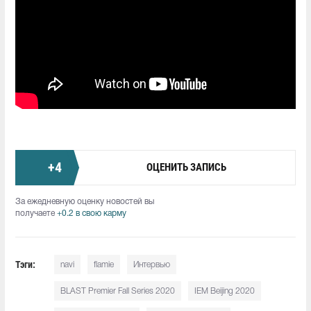
+
4
ОЦЕНИТЬ ЗАПИСЬ
За ежедневную оценку новостей вы
получаете
+0.2 в свою карму
Тэги:
navi
flamie
Интервью
BLAST Premier Fall Series 2020
IEM Beijing 2020