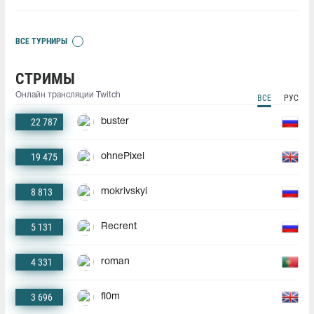
ВСЕ ТУРНИРЫ
СТРИМЫ
Онлайн трансляции Twitch
ВСЕ
РУС
22 787
buster
19 475
ohnePixel
8 813
mokrivskyi
5 131
Recrent
4 331
roman
3 696
fl0m