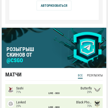
АВТОРИЗОВАТЬСЯ
РОЗЫГРЫШ
СКИНОВ ОТ
@CSGO
МАТЧИ
ВСЕ
РЕЗУЛЬТАТЫ
Sashi
Butterfly
71%
29%
LIVE
BO3
Lavked
Black Phoenix
25%
75%
LIVE
BO3