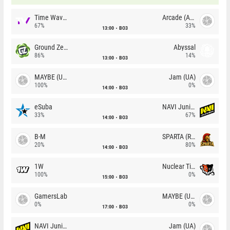
Time Waves
Arcade (AU)
67%
33%
13:00
BO3
Ground Zero
Abyssal
86%
14%
13:00
BO3
MAYBE (UA)
Jam (UA)
100%
0%
14:00
BO3
eSuba
NAVI Junior
33%
67%
14:00
BO3
B-M
SPARTA (RU)
20%
80%
14:00
BO3
1W
Nuclear TigeRES
100%
0%
15:00
BO3
GamersLab
MAYBE (UA)
0%
0%
17:00
BO3
NAVI Junior
Jam (UA)