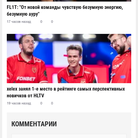
FL1T: "От новой команды чувствую безумную энергию,
безумную ауру"
17 часов назад
0
0
xelex⁠ занял 1-е место в рейтинге самых перспективных
новичков от HLTV
19 часов назад
0
0
КОММЕНТАРИИ