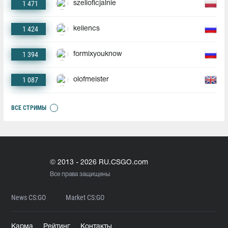
1 471
szelioficjalnie
1 424
keliencs
1 394
formixyouknow
1 087
olofmeister
ВСЕ СТРИМЫ
© 2013 - 2026 RU.CSGO.com
Все права защищены
News CS:GO
Market CS:GO
Карма
Рейтинг
Контакты