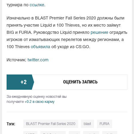
турнира по
ссылке
.
Изначально в BLAST Premier Fall Series 2020 должны были
принять участие Liquid и 100 Thieves, но их место займут
BIG и FURIA. Руководство Liquid приняло
решение
оградить
игроков от изматывающих перелетов между регионами, а
100 Thieves
объявила
об уходе из CS:GO.
Источник:
twitter.com
+
2
ОЦЕНИТЬ ЗАПИСЬ
За ежедневную оценку новостей вы
получаете
+0.2 в свою карму
Тэги:
BLAST Premier Fall Series 2020
blast
FURIA