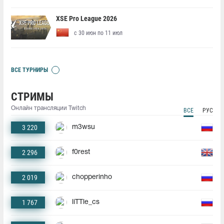
XSE Pro League 2026
с 30 июн по 11 июл
ВСЕ ТУРНИРЫ
СТРИМЫ
Онлайн трансляции Twitch
ВСЕ
РУС
3 220
m3wsu
2 296
f0rest
2 019
chopperinho
1 767
liTTle_cs