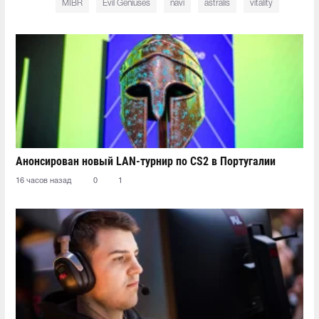
MIBR
Evil Geniuses
navi
astralis
vitality
Анонсирован новый LAN-турнир по CS2 в Португалии
16 часов назад
0
1