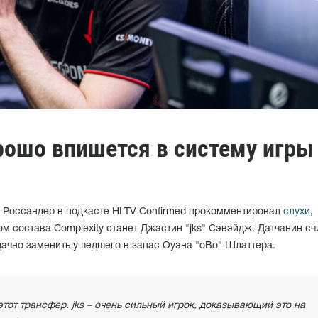
хорошо впишется в систему игры
ve" Россандер в подкасте HLTV Confirmed прокомментировал
слухи
,
м состава Complexity станет Джастин "jks" Сэвэйдж. Датчанин счи
удачно заменить ушедшего в запас Оуэна "oBo" Шлаттера.
этот трансфер. jks – очень сильный игрок, доказывающий это на