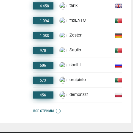
4 458
tarik
1 094
fnxLNTC
1 088
Zester
970
Saullo
606
sbolttt
573
oruipinto
456
demonzz1
ВСЕ СТРИМЫ