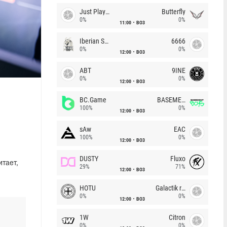
Just Players
Butterfly
0%
0%
11:00
BO3
Iberian Soul
6666
0%
0%
12:00
BO3
ABT
9INE
0%
0%
12:00
BO3
BC.Game
BASEMENT BOYS
100%
0%
12:00
BO3
sAw
EAC
100%
0%
12:00
BO3
DUSTY
Fluxo
тает,
29%
71%
12:00
BO3
HOTU
Galactik rebels
0%
0%
12:00
BO3
1W
Citron
0%
0%