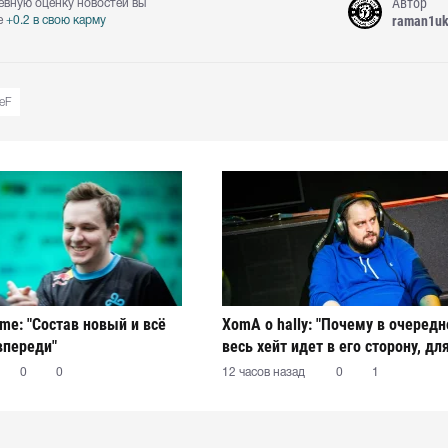
Автор
евную оценку новостей вы
raman1u
е
+0.2 в свою карму
eF
ame: "Состав новый и всё
XomA о hally: "Почему в очередн
впереди"
весь хейт идет в его сторону, дл
остается загадкой"
0
0
12 часов назад
0
1