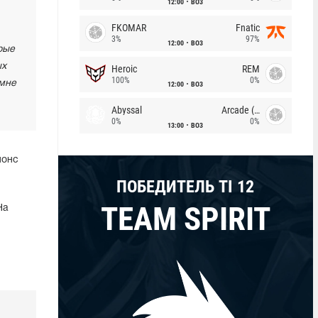
12:00
BO3
FKOMAR
Fnatic
3%
97%
12:00
BO3
рые
ых
Heroic
REM
100%
0%
 мне
12:00
BO3
Abyssal
Arcade (AU)
0%
0%
13:00
BO3
нонс
ПОБЕДИТЕЛЬ TI 12
TEAM SPIRIT
На