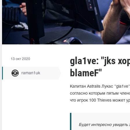
gla1ve: "jks 
13 окт 2020
blameF"
raman1uk
Капитан Astralis Лукас "gla1
согласно которым пятым члено
что игрок 100 Thieves может 
Будет интересно увидеть 