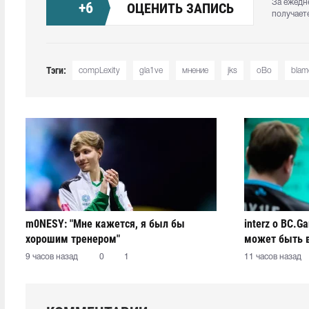
За ежедн
+
6
ОЦЕНИТЬ ЗАПИСЬ
получает
Тэги:
compLexity
gla1ve
мнение
jks
oBo
blam
m0NESY: "Мне кажется, я был бы
interz о BC.G
хорошим тренером"
может быть 
9 часов назад
0
1
11 часов назад