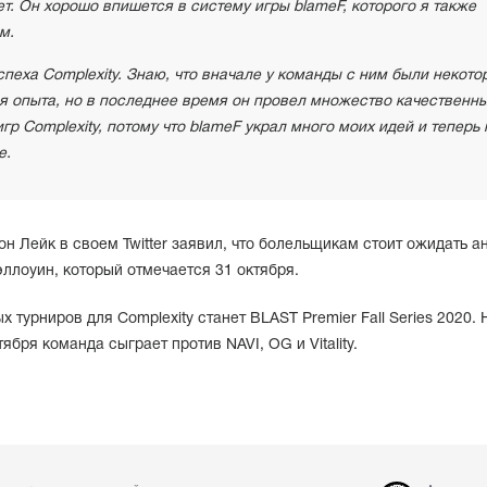
т. Он хорошо впишется в систему игры blameF, которого я также
м.
пеха Complexity. Знаю, что вначале у команды с ним были некото
я опыта, но в последнее время он провел множество качественн
гр Complexity, потому что blameF украл много моих идей и теперь
е.
он Лейк в своем Twitter заявил, что болельщикам стоит ожидать а
эллоуин, который отмечается 31 октября.
турниров для Complexity станет BLAST Premier Fall Series 2020. 
ября команда сыграет против NAVI, OG и Vitality.