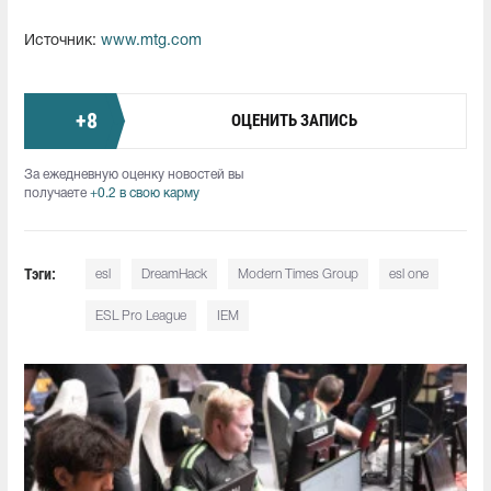
Источник:
www.mtg.com
+
8
ОЦЕНИТЬ ЗАПИСЬ
За ежедневную оценку новостей вы
получаете
+0.2 в свою карму
Тэги:
esl
DreamHack
Modern Times Group
esl one
ESL Pro League
IEM