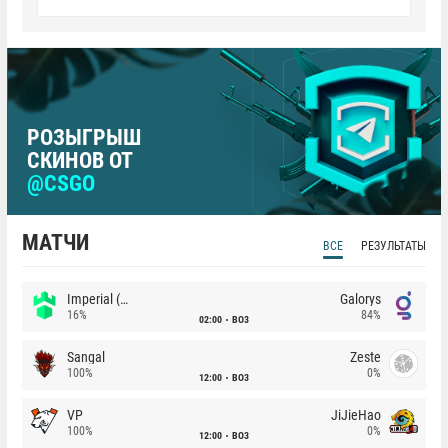
РОЗЫГРЫШ
СКИНОВ ОТ
@CSGO
МАТЧИ
ВСЕ
РЕЗУЛЬТАТЫ
Imperial (Brazil)
Galorys
16%
84%
02:00
BO3
Sangal
Zeste
100%
0%
12:00
BO3
VP
JiJieHao
100%
0%
12:00
BO3