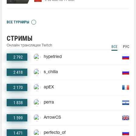
ВСЕ ТУРНИРЫ
СТРИМЫ
Онлайн трансляции Twitch
ВСЕ
РУС
2 792
hypetried
2 418
s_chilla
2 170
apEX
1 838
perra
1 599
ArrowCS
1 471
perfecto_of