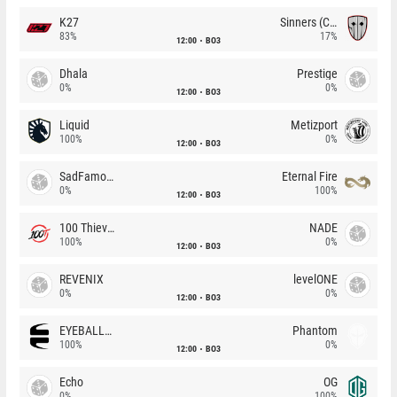
K27
Sinners (CZ)
83%
17%
12:00
BO3
Dhala
Prestige
0%
0%
12:00
BO3
Liquid
Metizport
100%
0%
12:00
BO3
SadFamous
Eternal Fire
0%
100%
12:00
BO3
100 Thieves
NADE
100%
0%
12:00
BO3
REVENIX
levelONE
0%
0%
12:00
BO3
EYEBALLERS
Phantom
100%
0%
12:00
BO3
Echo
OG
0%
100%