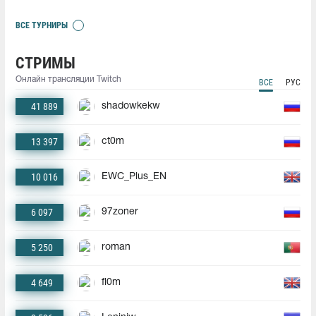
ВСЕ ТУРНИРЫ
СТРИМЫ
Онлайн трансляции Twitch
ВСЕ
РУС
41 889
shadowkekw
13 397
ct0m
10 016
EWC_Plus_EN
6 097
97zoner
5 250
roman
4 649
fl0m