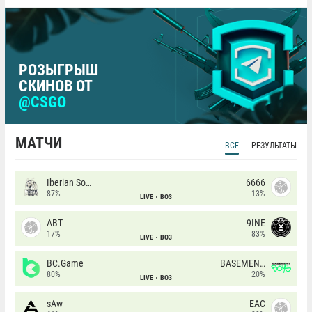
РОЗЫГРЫШ
СКИНОВ ОТ
@CSGO
МАТЧИ
ВСЕ
РЕЗУЛЬТАТЫ
Iberian Soul
6666
87%
13%
LIVE
BO3
ABT
9INE
17%
83%
LIVE
BO3
BC.Game
BASEMENT BOYS
80%
20%
LIVE
BO3
sAw
EAC