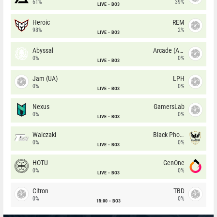
61%
39%
LIVE
BO3
Heroic
REM
98%
2%
LIVE
BO3
Abyssal
Arcade (AU)
0%
0%
LIVE
BO3
Jam (UA)
LPH
0%
0%
LIVE
BO3
Nexus
GamersLab
0%
0%
LIVE
BO3
Walczaki
Black Phoenix
0%
0%
LIVE
BO3
HOTU
GenOne
0%
0%
LIVE
BO3
Citron
TBD
0%
0%
15:00
BO3