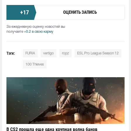
+
17
ОЦЕНИТЬ ЗАПИСЬ
За ежедневную оценку новостей вы
получаете
+0.2 в свою карму
Тэги:
FURIA
vertigo
ropz
ESL Pro League Season 12
100 Thieves
В CS2 прошла еще одна крупная волна банов