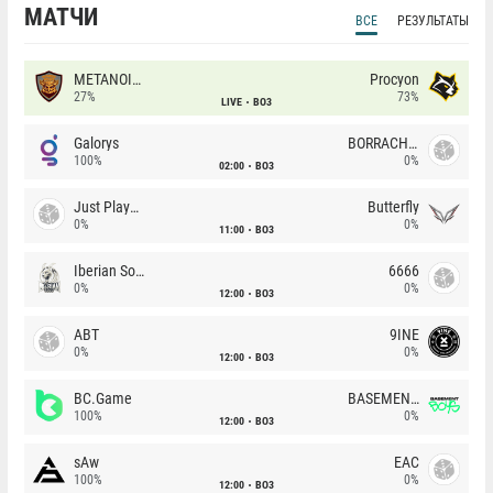
МАТЧИ
ВСЕ
РЕЗУЛЬТАТЫ
METANOIA Wolves
Procyon
27%
73%
LIVE
BO3
Galorys
BORRACHEIROS
100%
0%
02:00
BO3
Just Players
Butterfly
0%
0%
11:00
BO3
Iberian Soul
6666
0%
0%
12:00
BO3
ABT
9INE
0%
0%
12:00
BO3
BC.Game
BASEMENT BOYS
100%
0%
12:00
BO3
sAw
EAC
100%
0%
12:00
BO3