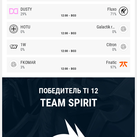
DUSTY
Fluxo
29%
71%
12:00
BO3
HOTU
Galactik rebels
0%
0%
12:00
BO3
1W
Citron
0%
0%
12:00
BO3
FKOMAR
Fnatic
3%
97%
12:00
BO3
ПОБЕДИТЕЛЬ TI 12
TEAM SPIRIT