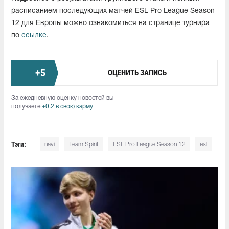
расписанием последующих матчей ESL Pro League Season
12 для Европы можно ознакомиться на странице турнира
по
ссылке
.
+
5
ОЦЕНИТЬ ЗАПИСЬ
За ежедневную оценку новостей вы
получаете
+0.2 в свою карму
Тэги:
navi
Team Spirit
ESL Pro League Season 12
esl