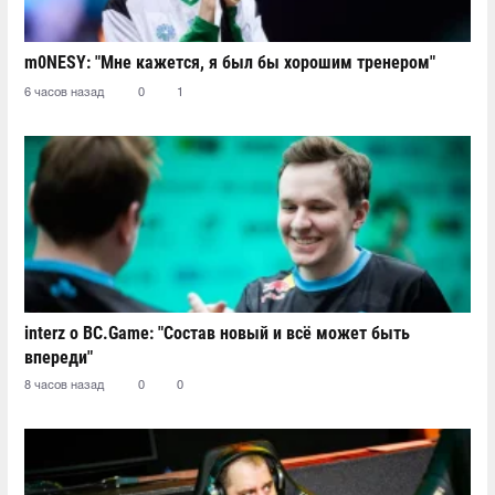
m0NESY: "Мне кажется, я был бы хорошим тренером"
6 часов назад
0
1
interz о BC.Game: "Состав новый и всё может быть
впереди"
8 часов назад
0
0