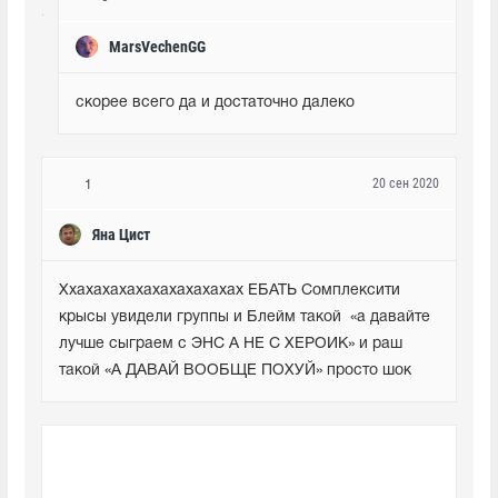
MarsVechenGG
скорее всего да и достаточно далеко
20 сен 2020
1
Яна Цист
Ххахахахахахахахахахах ЕБАТЬ Сомплексити 
крысы увидели группы и Блейм такой  «а давайте 
лучше сыграем с ЭНС А НЕ С ХЕРОИК» и раш 
такой «А ДАВАЙ ВООБЩЕ ПОХУЙ» просто шок