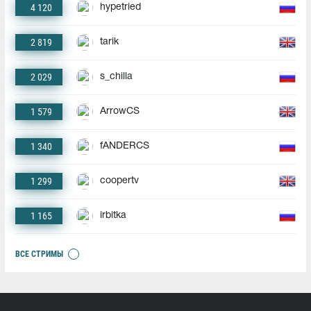
4 120
hypetried
2 819
tarik
2 029
s_chilla
1 579
ArrowCS
1 340
fANDERCS
1 299
coopertv
1 165
irbitka
ВСЕ СТРИМЫ