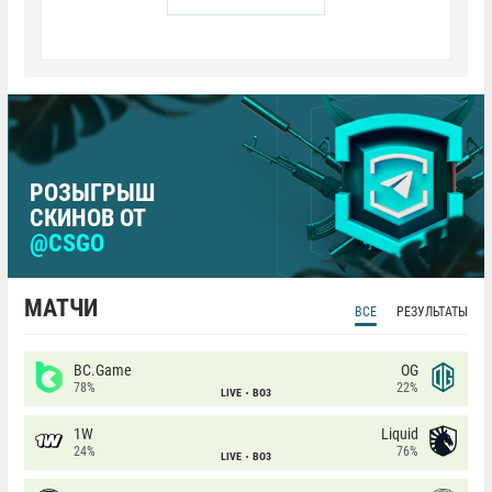
РОЗЫГРЫШ
СКИНОВ ОТ
@CSGO
МАТЧИ
ВСЕ
РЕЗУЛЬТАТЫ
BC.Game
OG
78%
22%
LIVE
BO3
1W
Liquid
24%
76%
LIVE
BO3