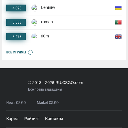
4 098
Leniniw
3 688
roman
3 673
fl0m
ВСЕ СТРИМЫ
© 2013 - 2026 RU.CSGO.com
Все права защищены
News CS:GO
Market CS:GO
Карма
Рейтинг
Контакты