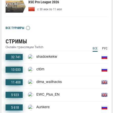
XSE Pro League 2026
с 30 июн по 11 июл
ВСЕ ТУРНИРЫ
СТРИМЫ
Онлайн трансляции Twitch
ВСЕ
РУС
32 741
shadowkekw
13 033
ct0m
11 408
dima_wallhacks
5 923
EWC_Plus_EN
5 618
Aunkere