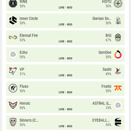
9INE
HOTU
50%
50%
LIVE
BO3
Inner Circle
Iberian Soul
50%
50%
LIVE
BO3
Eternal Fire
BIG
33%
67%
LIVE
BO3
Echo
GenOne
50%
50%
LIVE
BO3
VP
Sashi
51%
49%
LIVE
BO3
Fluxo
Fnatic
50%
50%
LIVE
BO3
Heroic
ASTRAL (LT)
90%
10%
LIVE
BO3
Sinners (CZ)
EYEBALLERS
50%
50%
LIVE
BO3