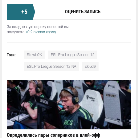
+
5
ОЦЕНИТЬ ЗАПИСЬ
За ежедневную оценку новостей вы
получаете
+0.2 в свою карму
Тэги:
Stewie2K⁠
ESL Pro League Season 12
ESL Pro League Season 12 NA
cloud9
Определились пары соперников в плей-офф