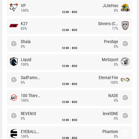
VP
JiJieHao
100%
0%
12:00
BO3
K27
Sinners (CZ)
83%
17%
12:00
BO3
Dhala
Prestige
0%
0%
12:00
BO3
Liquid
Metizport
100%
0%
12:00
BO3
SadFamous
Eternal Fire
0%
100%
12:00
BO3
100 Thieves
NADE
100%
0%
12:00
BO3
REVENIX
levelONE
0%
0%
12:00
BO3
EYEBALLERS
Phantom
100%
0%
12:00
BO3