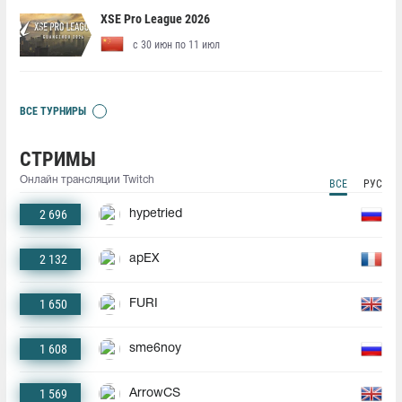
XSE Pro League 2026
с 30 июн по 11 июл
ВСЕ ТУРНИРЫ
СТРИМЫ
Онлайн трансляции Twitch
ВСЕ
РУС
2 696
hypetried
2 132
apEX
1 650
FURI
1 608
sme6noy
1 569
ArrowCS