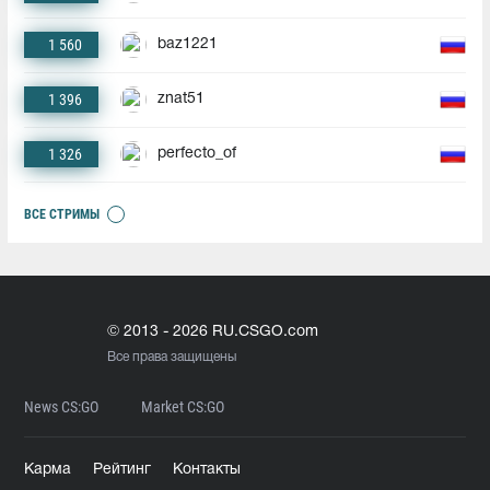
1 560
baz1221
1 396
znat51
1 326
perfecto_of
ВСЕ СТРИМЫ
© 2013 - 2026 RU.CSGO.com
Все права защищены
News CS:GO
Market CS:GO
Карма
Рейтинг
Контакты