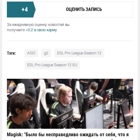
+
4
ОЦЕНИТЬ ЗАПИСЬ
За ежедневную оценку новостей вы
получаете
+0.2 в свою карму
Тэги:
AGO
g2
ESL Pro League Season 12
ESL Pro League Season 12 EU
Magisk: "Было бы несправедливо ожидать от себя, что я