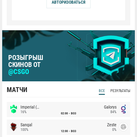
АВТОРИЗОВАТЬСЯ
РОЗЫГРЫШ
СКИНОВ ОТ
@CSGO
МАТЧИ
ВСЕ
РЕЗУЛЬТАТЫ
Imperial (Brazil)
Galorys
16%
84%
02:00
BO3
Sangal
Zeste
100%
0%
12:00
BO3