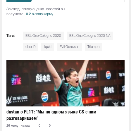
За ежедневную оценку новостей вы
получаете
+0.2 в свою карму
Тэги:
ESL One Cologne 2020
ESL One Cologne 2020 NA
cloud9
liquid
Evil Geniuses
Triumph
dastan о FL1T: "Мы на одном языке CS с ним
разговариваем"
26 минут назад
0
0