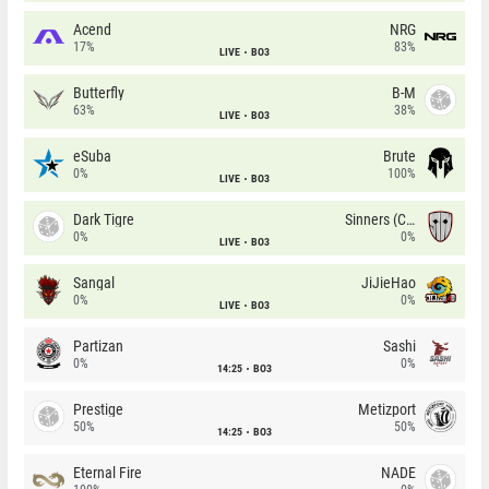
Acend
NRG
17%
83%
LIVE
BO3
Butterfly
B-M
63%
38%
LIVE
BO3
eSuba
Brute
0%
100%
LIVE
BO3
Dark Tigre
Sinners (CZ)
0%
0%
LIVE
BO3
Sangal
JiJieHao
0%
0%
LIVE
BO3
Partizan
Sashi
0%
0%
14:25
BO3
Prestige
Metizport
50%
50%
14:25
BO3
Eternal Fire
NADE