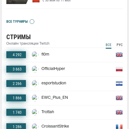
с 30 июн по 11 июл
ВСЕ ТУРНИРЫ
СТРИМЫ
Онлайн трансляции Twitch
ВСЕ
РУС
4 292
fl0m
3 663
OfficialHyper
2 266
esportstudion
1 866
EWC_Plus_EN
1 740
Trottah
1 286
CroissantStrike