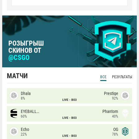
РОЗЫГРЫШ
СКИНОВ ОТ
@CSGO
МАТЧИ
ВСЕ
РЕЗУЛЬТАТЫ
Dhala
Prestige
8%
92%
LIVE
BO3
EYEBALLERS
Phantom
60%
40%
LIVE
BO3
Echo
OG
22%
78%
LIVE
BO3