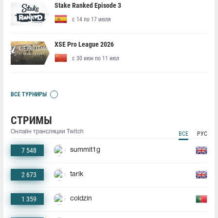
Stake Ranked Episode 3
с 14 по 17 июля
XSE Pro League 2026
с 30 июн по 11 июл
ВСЕ ТУРНИРЫ
СТРИМЫ
Онлайн трансляции Twitch
ВСЕ
РУС
7 548
summit1g
2 673
tarik
1 359
coldzin