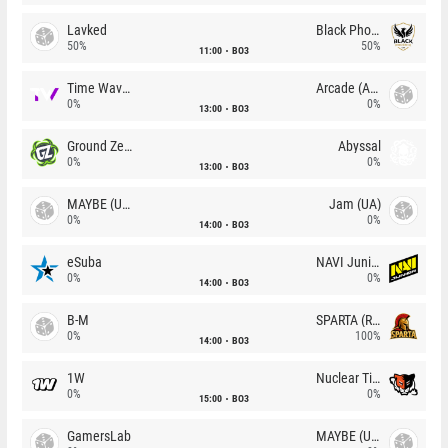
Lavked
Black Phoenix
50%
50%
11:00
BO3
Time Waves
Arcade (AU)
0%
0%
13:00
BO3
Ground Zero
Abyssal
0%
0%
13:00
BO3
MAYBE (UA)
Jam (UA)
0%
0%
14:00
BO3
eSuba
NAVI Junior
0%
0%
14:00
BO3
B-M
SPARTA (RU)
0%
100%
14:00
BO3
1W
Nuclear TigeRES
0%
0%
15:00
BO3
GamersLab
MAYBE (UA)