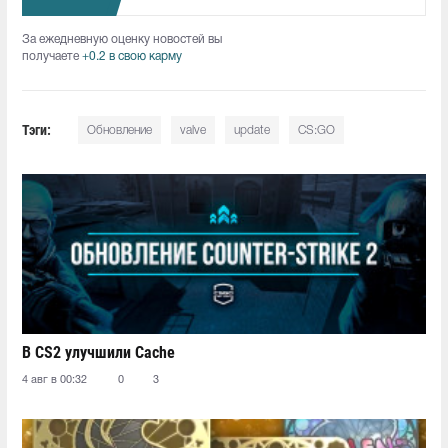
За ежедневную оценку новостей вы
получаете
+0.2 в свою карму
Тэги:
Обновление
valve
update
CS:GO
В CS2 улучшили Cache
4 авг в 00:32
0
3