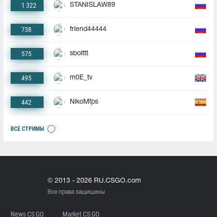
1 322
STANISLAW89
738
friend44444
575
sbolttt
495
m0E_tv
442
NikoMfps
ВСЕ СТРИМЫ
© 2013 - 2026 RU.CSGO.com
Все права защищены
News CS:GO
Market CS:GO