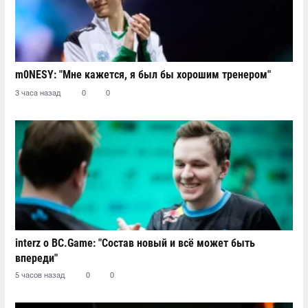
m0NESY: "Мне кажется, я был бы хорошим тренером"
3 часа назад
0
0
interz о BC.Game: "Состав новый и всё может быть
впереди"
5 часов назад
0
0