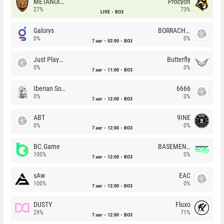
METANOIA Wolves
Procyon
27%
73%
LIVE
BO3
Galorys
BORRACHEIROS
0%
0%
7 авг
02:00
BO3
Just Players
Butterfly
0%
0%
7 авг
11:00
BO3
Iberian Soul
6666
0%
0%
7 авг
12:00
BO3
ABT
9INE
0%
0%
7 авг
12:00
BO3
BC.Game
BASEMENT BOYS
100%
0%
7 авг
12:00
BO3
sAw
EAC
100%
0%
7 авг
12:00
BO3
DUSTY
Fluxo
29%
71%
7 авг
12:00
BO3