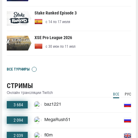
Stake Ranked Episode 3
с 14 по 17 июля
XSE Pro League 2026
с 30 июн по 11 июл
ВСЕ ТУРНИРЫ
СТРИМЫ
Онлайн трансляции Twitch
ВСЕ
РУС
3 684
baz1221
2 094
MegaRush51
2 039
fl0m