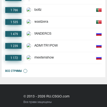
1 766
boltz
1 535
wastzera
1 479
fANDERCS
1 239
ADM1TR1POW
1 172
meetenshow
ВСЕ СТРИМЫ
© 2013 - 2026 RU.CSGO.com
Все права защищены