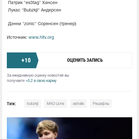
Патрик "es3tag" Хансен
Лукас "Bubzkji" Андерсен
Дэнни "zonic" Соренсен (тренер)
Источник:
www.hltv.org
+
10
ОЦЕНИТЬ ЗАПИСЬ
За ежедневную оценку новостей вы
получаете
+0.2 в свою карму
Тэги:
bubzkji
MAD Lions
astralis
Решафлы