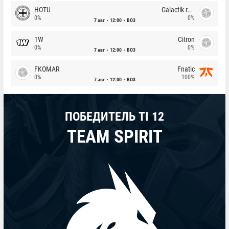
HOTU
Galactik rebels
0%
0%
7 авг
12:00
BO3
1W
Citron
0%
0%
7 авг
12:00
BO3
FKOMAR
Fnatic
0%
100%
7 авг
12:00
BO3
ПОБЕДИТЕЛЬ TI 12
TEAM SPIRIT