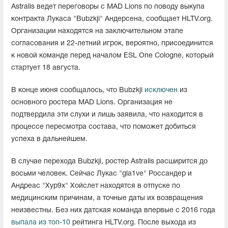
Astralis ведет переговоры с MAD Lions по поводу выкупа
контракта Лукаса "Bubzkji" Андерсена, сообщает HLTV.org.
Организации находятся на заключительном этапе
согласования и 22-летний игрок, вероятно, присоединится
к новой команде перед началом ESL One Cologne, который
стартует 18 августа.
В конце июня сообщалось, что Bubzkji
исключен
из
основного ростера MAD Lions. Организация не
подтвердила эти слухи и лишь заявила, что находится в
процессе пересмотра состава, что поможет добиться
успеха в дальнейшем.
В случае перехода Bubzkji, ростер Astralis расширится до
восьми человек. Сейчас Лукас "gla1ve⁠" Россандер и
Андреас "Xyp9x⁠" Хойслет находятся в отпуске по
медицинским причинам, а точные даты их возвращения
неизвестны. Без них датская команда впервые с 2016 года
выпала из топ-10
рейтинга HLTV.org. После выхода из