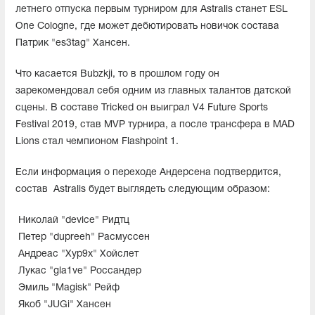
летнего отпуска первым турниром для Astralis станет ESL
One Cologne, где может дебютировать новичок состава
Патрик "⁠es3tag⁠" Хансен.
Что касается Bubzkji, то в прошлом году он
зарекомендовал себя одним из главных талантов датской
сцены. В составе Tricked он выиграл V4 Future Sports
Festival 2019, став MVP турнира, а после трансфера в MAD
Lions стал чемпионом Flashpoint 1.
Если информация о переходе Андерсена подтвердится,
состав
Astralis будет выглядеть следующим образом:
Николай "device" Ридтц
Петер "dupreeh" Расмуссен
Андреас "Xyp9x" Хойслет
Лукас "gla1ve" Россандер
Эмиль "Magisk" Рейф
Якоб "JUGi" Хансен