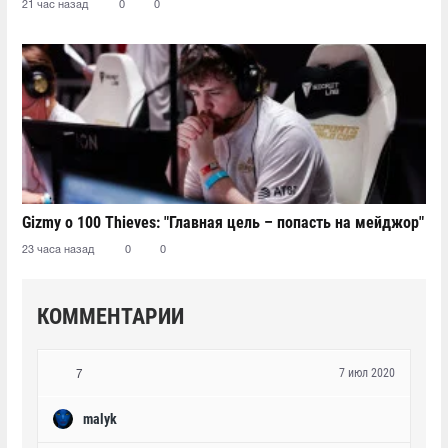
21 час назад
0
0
Gizmy о 100 Thieves: "Главная цель – попасть на мейджор"
23 часа назад
0
0
КОММЕНТАРИИ
7 июл 2020
7
malyk