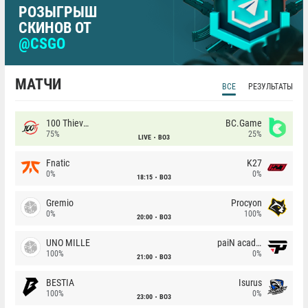
РОЗЫГРЫШ
СКИНОВ ОТ
@CSGO
МАТЧИ
ВСЕ
РЕЗУЛЬТАТЫ
100 Thieves
BC.Game
75%
25%
LIVE
BO3
Fnatic
K27
0%
0%
18:15
BO3
Gremio
Procyon
0%
100%
20:00
BO3
UNO MILLE
paiN academy
100%
0%
21:00
BO3
BESTIA
Isurus
100%
0%
23:00
BO3