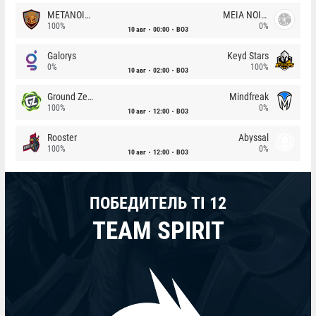
METANOIA Wolves
MEIA NOITE
100%
0%
10 авг
00:00
BO3
Galorys
Keyd Stars
0%
100%
10 авг
02:00
BO3
Ground Zero
Mindfreak
100%
0%
10 авг
12:00
BO3
Rooster
Abyssal
100%
0%
10 авг
12:00
BO3
ПОБЕДИТЕЛЬ TI 12
TEAM SPIRIT