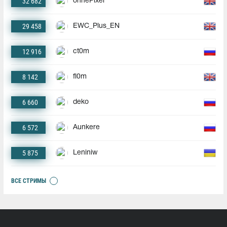
32 682
ohnePixel
29 458
EWC_Plus_EN
12 916
ct0m
8 142
fl0m
6 660
deko
6 572
Aunkere
5 875
Leniniw
ВСЕ СТРИМЫ