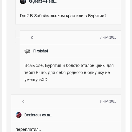
✪Ģrenz☠Ḟeldwebel✪
Где? В Забайкальском крае или в Бурятии?
7 июл 2020
0
Firstshot
Всмысле, Бурятия и болото эталон цены для 
тебя?Я что, для себя родного в однушку не 
умещусьXD
8 июл 2020
0
Dexterous cs.money
переплатил..