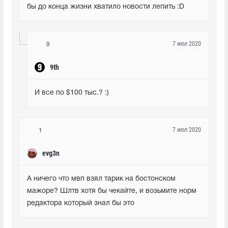
бы до конца жизни хватило новости лепить :D
7 июл 2020
9
9th
И все по $100 тыс.? :)
7 июл 2020
1
evg3n
А ничего что мвп взял тарик на бостонском 
мажоре? Шлтв хотя бы чекайте, и возьмите норм 
редактора который знал бы это