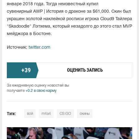
январе 2018 года. Тогда неизвестный купил
сувенирный AWP | История о драконе за $61,000. Скин был
украшен золотой наклейкой росписи игрока Cloud9 Тайлера
"Skadoodle" Лэтхема, который незадолго до этого стал MVP
мейджора в Бостоне.
Источник:
twitter.com
+
39
ОЦЕНИТЬ ЗАПИСЬ
За ежедневную оценку новостей вы
получаете
+0.2 в свою карму
Тэги:
вой
m4a4
CS:GO
скины