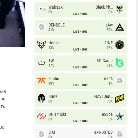
Walczaki
Black Phoenix
0%
0%
LIVE
BO3
DENDELE
sAw
41%
59%
LIVE
BO3
Heroic
9INE
83%
17%
LIVE
BO3
1W
BC.Game
47%
53%
LIVE
BO3
Fnatic
6666
99%
1%
LIVE
BO3
над
Brute
NAVI Junior
 на
0%
0%
LIVE
BO3
ить
UNiTY (sk)
eSuba
0%
0%
LIVE
BO3
100
B-M
ex-RUSTEC
0%
0%