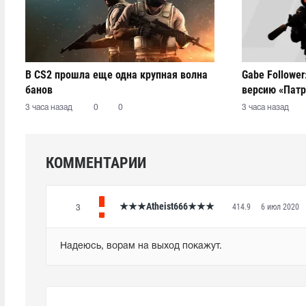
В CS2 прошла еще одна крупная волна
Gabe Follower
банов
версию «Патр
работать нез
3 часа назад
0
0
3 часа назад
КОММЕНТАРИИ
★★★Atheist666★★★
414.9
6 июл 2020
3
Надеюсь, ворам на выход покажут.