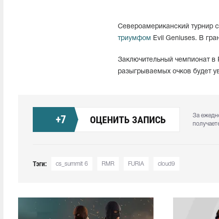
Североамериканский турнир cs
триумфом
Evil Geniuses. В гр
Заключительный чемпионат в 
разыгрываемых очков будет ув
За ежедн
+
7
ОЦЕНИТЬ ЗАПИСЬ
получает
Тэги:
cs_summit 6
RMR
FURIA
cloud9