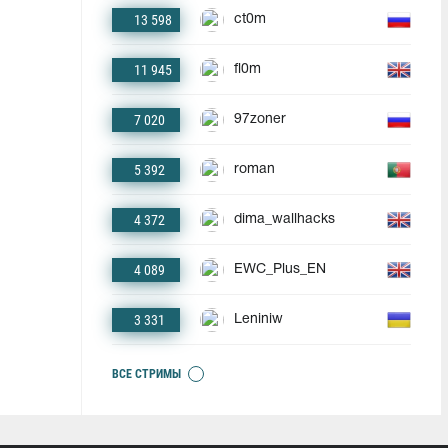
13 598
ct0m
11 945
fl0m
7 020
97zoner
5 392
roman
4 372
dima_wallhacks
4 089
EWC_Plus_EN
3 331
Leniniw
ВСЕ СТРИМЫ