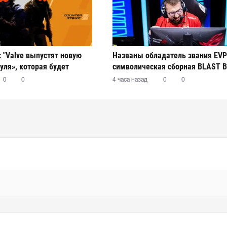
: "Valve выпустят новую
Названы обладатель звания EVP
уля», которая будет
символическая сборная BLAST B
ависимо от клиента игры"
2026 Season 2
0
0
4 часа назад
0
0