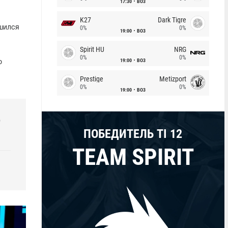
17:30
BO3
K27
Dark Tigre
ршился
0%
0%
19:00
BO3
Spirit HU
NRG
0%
0%
19:00
BO3
о
Prestige
Metizport
0%
0%
19:00
BO3
р
ПОБЕДИТЕЛЬ TI 12
TEAM SPIRIT