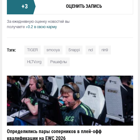
+
3
ОЦЕНИТЬ ЗАПИСЬ
За ежедневную оценку новостей вы
получаете
+0.2 в свою карму
Тэги:
TIGER
smooya
Snappi
ncl
nin9
HLTV.org
Решафлы
Определились пары соперников в плей-офф
квалификации на EWC 2026