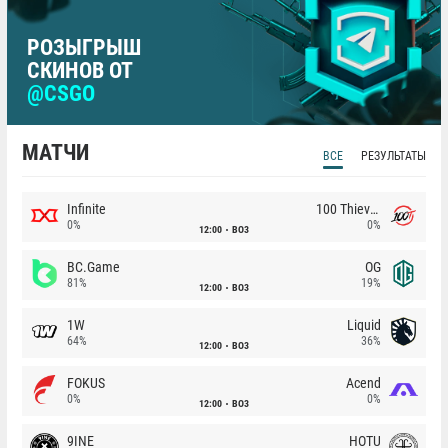
РОЗЫГРЫШ
СКИНОВ ОТ
@CSGO
МАТЧИ
ВСЕ
РЕЗУЛЬТАТЫ
Infinite
100 Thieves
0%
0%
12:00
BO3
BC.Game
OG
81%
19%
12:00
BO3
1W
Liquid
64%
36%
12:00
BO3
FOKUS
Acend
0%
0%
12:00
BO3
9INE
HOTU