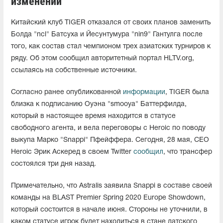
изменений
Китайский клуб TIGER отказался от своих планов заменить
Болда "ncl" Батсуха и Йесунтумура "nin9" Гантулга после
того, как состав стал чемпионом трех азиатских турниров к
ряду. Об этом сообщил авторитетный портал HLTV.org,
ссылаясь на собственные источники.
Согласно ранее опубликованной
информации
, TIGER была
близка к подписанию Оуэна "smooya" Баттерфилда,
который в настоящее время находится в статусе
свободного агента, и вела переговоры с Heroic по поводу
выкупа Марко "Snappi" Пфейффера. Сегодня, 28 мая, CEO
Heroic Эрик Аскеред в своем Twitter
сообщил
, что трансфер
состоялся три дня назад.
Примечательно, что Astralis заявила Snappi в составе своей
команды на BLAST Premier Spring 2020 Europe Showdown,
который состоится в начале июня. Стороны не уточнили, в
каком статусе игрок будет находиться в стане датского