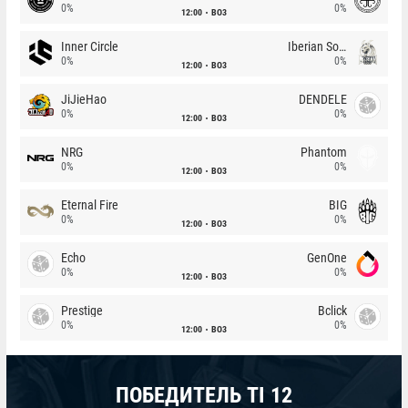
0%
0%
12:00
BO3
Inner Circle
Iberian Soul
0%
0%
12:00
BO3
JiJieHao
DENDELE
0%
0%
12:00
BO3
NRG
Phantom
0%
0%
12:00
BO3
Eternal Fire
BIG
0%
0%
12:00
BO3
Echo
GenOne
0%
0%
12:00
BO3
Prestige
Bclick
0%
0%
12:00
BO3
ПОБЕДИТЕЛЬ TI 12