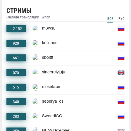
СТРИМЫ
Онлайн трансляции Twitch
ВСЕ
РУС
2 152
m3wsu
920
keliencs
661
sbolttt
525
sincerelyjuju
515
closetape
340
seberya_cs
283
SweediGG
BLASTPremier