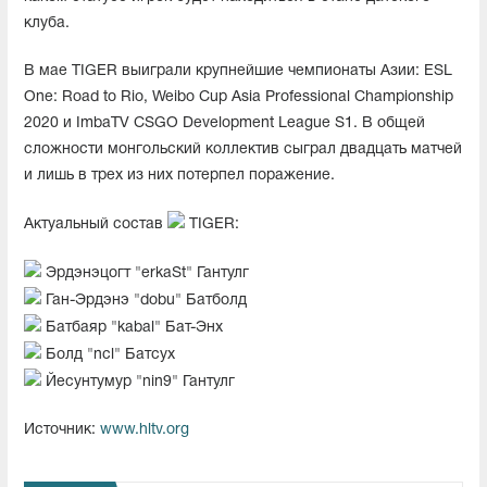
клуба.
В мае TIGER выиграли крупнейшие чемпионаты Азии: ESL
One: Road to Rio, Weibo Cup Asia Professional Championship
2020 и ImbaTV CSGO Development League S1. В общей
сложности монгольский коллектив сыграл двадцать матчей
и лишь в трех из них потерпел поражение.
Актуальный состав
TIGER:
Эрдэнэцогт "erkaSt" Гантулг
Ган-Эрдэнэ "dobu" Батболд
Батбаяр "kabal" Бат-Энх
Болд "ncl" Батсух
Йесунтумур "nin9" Гантулг
Источник:
www.hltv.org