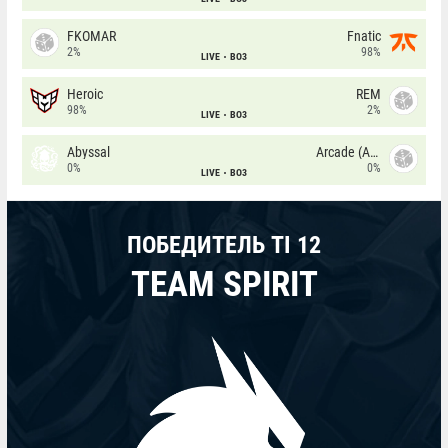
FKOMAR
Fnatic
2%
98%
LIVE
BO3
Heroic
REM
98%
2%
LIVE
BO3
Abyssal
Arcade (AU)
0%
0%
LIVE
BO3
ПОБЕДИТЕЛЬ TI 12
TEAM SPIRIT