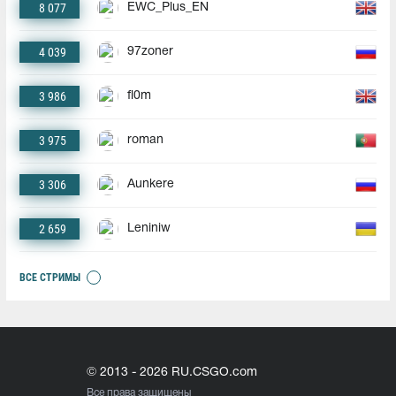
8 077
EWC_Plus_EN
4 039
97zoner
3 986
fl0m
3 975
roman
3 306
Aunkere
2 659
Leniniw
ВСЕ СТРИМЫ
© 2013 - 2026 RU.CSGO.com
Все права защищены