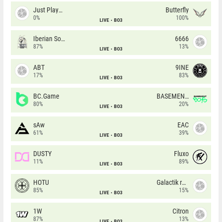
Just Players
Butterfly
0%
100%
LIVE
BO3
Iberian Soul
6666
87%
13%
LIVE
BO3
ABT
9INE
17%
83%
LIVE
BO3
BC.Game
BASEMENT BOYS
80%
20%
LIVE
BO3
sAw
EAC
61%
39%
LIVE
BO3
DUSTY
Fluxo
11%
89%
LIVE
BO3
HOTU
Galactik rebels
85%
15%
LIVE
BO3
1W
Citron
87%
13%
LIVE
BO3