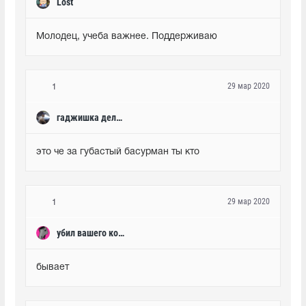
Lost
Молодец, учеба важнее. Поддерживаю
29 мар 2020
1
гаджишка делаешь
это че за губастый басурман ты кто
29 мар 2020
1
убил вашего кора
бывает