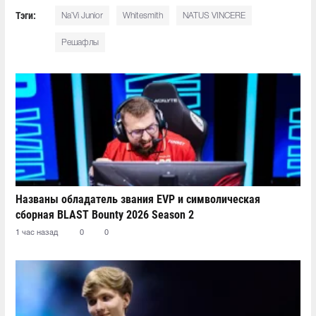
Тэги:
Na`Vi Junior
Whitesmith
NATUS VINCERE
Решафлы
Названы обладатель звания EVP и символическая
сборная BLAST Bounty 2026 Season 2
1 час назад
0
0