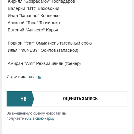
Кирилл "Gospadarov" Госпадаров
Валерий "B1t" Ваховский
Иван "kapacho" Копленко
Алексей "Topa" Топчиенко
Евгений "Aunkere" Карьят
Родион "fear" Смык (испытательный срок)
Илья "m0NESY" Осипов (запасной)
Амиран "Ami" Рехвиашвили (тренер)
Источник:
navi.gg
+
8
ОЦЕНИТЬ ЗАПИСЬ
За ежедневную оценку новостей вы
получаете
+0.2 в свою карму