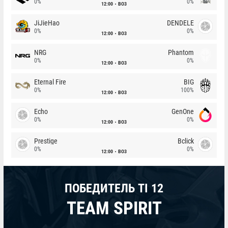
0%
0%
12:00
BO3
JiJieHao
DENDELE
0%
0%
12:00
BO3
NRG
Phantom
0%
0%
12:00
BO3
Eternal Fire
BIG
0%
100%
12:00
BO3
Echo
GenOne
0%
0%
12:00
BO3
Prestige
Bclick
0%
0%
12:00
BO3
ПОБЕДИТЕЛЬ TI 12
TEAM SPIRIT