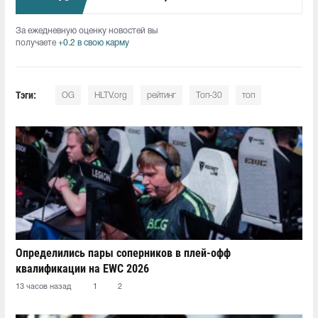
За ежедневную оценку новостей вы
получаете
+0.2 в свою карму
Тэги:
OG
HLTV.org
рейтинг
Топ-30
топ
Определились пары соперников в плей-офф
квалификации на EWC 2026
13 часов назад
1
2