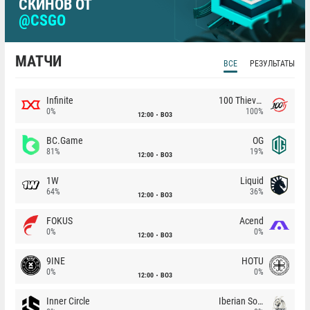
СКИНОВ ОТ
@CSGO
МАТЧИ
ВСЕ
РЕЗУЛЬТАТЫ
Infinite
100 Thieves
0%
100%
12:00
BO3
BC.Game
OG
81%
19%
12:00
BO3
1W
Liquid
64%
36%
12:00
BO3
FOKUS
Acend
0%
0%
12:00
BO3
9INE
HOTU
0%
0%
12:00
BO3
Inner Circle
Iberian Soul