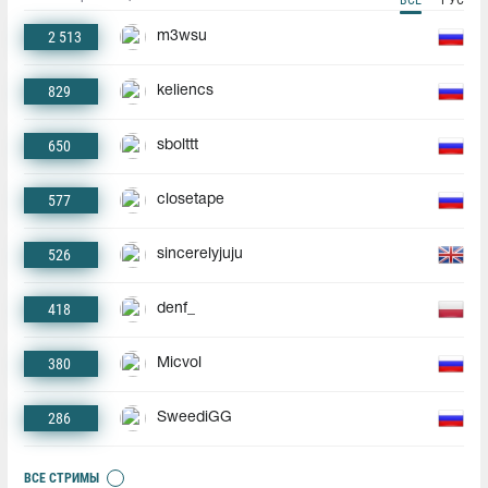
2 513
m3wsu
829
keliencs
650
sbolttt
577
closetape
526
sincerelyjuju
418
denf_
380
Micvol
286
SweediGG
ВСЕ СТРИМЫ