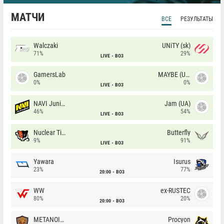
МАТЧИ
ВСЕ
РЕЗУЛЬТАТЫ
Walczaki
UNiTY (sk)
71%
29%
LIVE
BO3
GamersLab
MAYBE (UA)
0%
0%
LIVE
BO3
NAVI Junior
Jam (UA)
46%
54%
LIVE
BO3
Nuclear TigeRES
Butterfly
9%
91%
LIVE
BO3
Yawara
Isurus
23%
77%
20:00
BO3
WW
ex-RUSTEC
80%
20%
20:00
BO3
METANOIA Wolves
Procyon