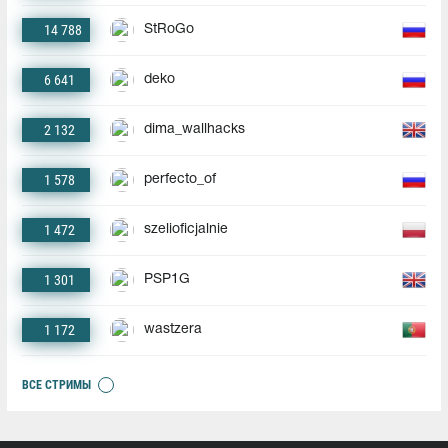
14 788
StRoGo
6 641
deko
2 132
dima_wallhacks
1 578
perfecto_of
1 472
szelioficjalnie
1 301
PSP1G
1 172
wastzera
ВСЕ СТРИМЫ