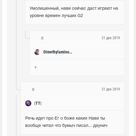
Умолишенный, нави сейчас даст играют на 
уровне времен лучших G2
21 дек 2019
0
Dimethylaminobenzaldehyde
+
21 дек 2019
0
|TT|
Речь идет про Ег о боже какие Нави ты 
вообще читал что бумыч писал... даунич