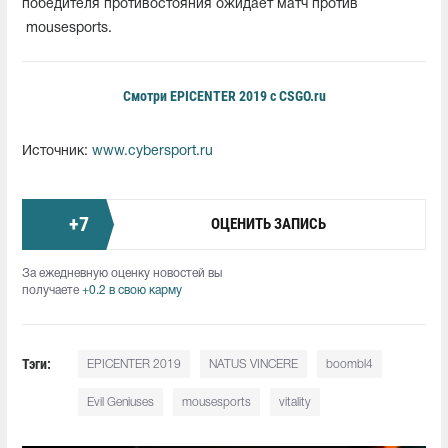
победителя противостояния ожидает матч против
mousesports.
Смотри EPICENTER 2019 с CSGO.ru
Источник:
www.cybersport.ru
+
7
ОЦЕНИТЬ ЗАПИСЬ
За ежедневную оценку новостей вы
получаете
+0.2 в свою карму
Тэги:
EPICENTER 2019
NATUS VINCERE
boombl4
Evil Geniuses
mousesports
vitality