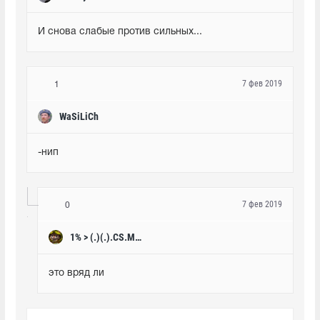
И снова слабые против сильных...
7 фев 2019
1
WaSiLiCh
-нип
7 фев 2019
0
1% > (.)(.).CS.MONEY
это вряд ли