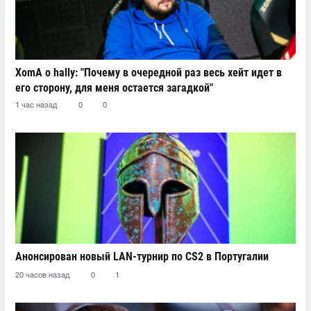
XomA о hally: "Почему в очередной раз весь хейт идет в
его сторону, для меня остается загадкой"
1 час назад
0
0
Анонсирован новый LAN-турнир по CS2 в Португалии
20 часов назад
0
1