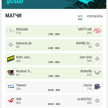
@CSGO
МАТЧИ
ВСЕ
РЕЗУЛЬТАТЫ
Walczaki
UNiTY (sk)
71%
29%
LIVE
BO3
GamersLab
MAYBE (UA)
0%
0%
LIVE
BO3
NAVI Junior
Jam (UA)
46%
54%
LIVE
BO3
Nuclear TigeRES
Butterfly
9%
91%
LIVE
BO3
Yawara
Isurus
23%
77%
20:00
BO3
WW
ex-RUSTEC
80%
20%
20:00
BO3