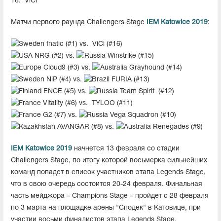
16.
ViCi
Матчи первого раунда Challengers Stage
IEM Katowice 2019
:
fnatic (#1) vs.
ViCi (#16)
NRG (#2) vs.
Winstrike (#15)
Cloud9 (#3) vs.
Grayhound (#14)
NiP (#4) vs.
FURIA (#13)
ENCE (#5) vs.
Team Spirit (#12)
Vitality (#6) vs.
TYLOO (#11)
G2 (#7) vs.
Vega Squadron (#10)
AVANGAR (#8) vs.
Renegades (#9)
IEM Katowice 2019
начнется 13 февраля со стадии
Challengers Stage, по итогу которой восьмерка сильнейших
команд попадет в список участников этапа Legends Stage,
что в свою очередь состоится 20-24 февраля. Финальная
часть мейджора – Champions Stage – пройдет с 28 февраля
по 3 марта на площадке арены "Сподек" в Катовице, при
участии восьми финалистов этапа Legends Stage.