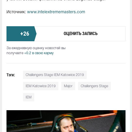
Источник:
www.intelextrememasters.com
+
26
ОЦЕНИТЬ ЗАПИСЬ
За ежедневную оценку новостей вы
получаете
+0.2 в свою карму
Тэги:
Challengers Stage IEM Katowice 2019
IEM Katowice 2019
Major
Challengers Stage
IEM