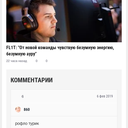
FL1T: "От новой команды чувствую безумную энергию,
безумную ауру"
22 часа назад
0
0
КОММЕНТАРИИ
6 фев 2019
6
860
рофло турик