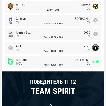
METANOIA Wolves
Procyon
0%
0%
23:00
BO3
Galorys
BORRACHEIROS
0%
0%
7 авг
02:00
BO3
Iberian Soul
6666
0%
0%
7 авг
12:00
BO3
ABT
9INE
0%
0%
7 авг
12:00
BO3
BC.Game
BASEMENT BOYS
100%
0%
7 авг
12:00
BO3
ПОБЕДИТЕЛЬ TI 12
TEAM SPIRIT