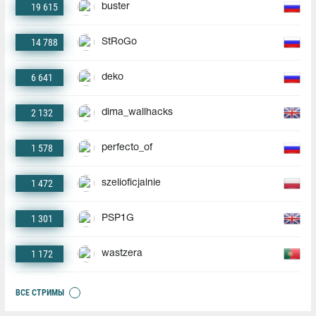
19 615
buster
14 788
StRoGo
6 641
deko
2 132
dima_wallhacks
1 578
perfecto_of
1 472
szelioficjalnie
1 301
PSP1G
1 172
wastzera
ВСЕ СТРИМЫ