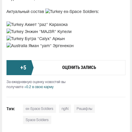
Актуальный состав
ex-Space Soldiers:
Ахмет "paz" Карахока
Энжин "MAJ3R" Купели
Бугра "Calyx" Аркын
Яман "yam" Эргенекон
+
5
ОЦЕНИТЬ ЗАПИСЬ
За ежедневную оценку новостей вы
получаете
+0.2 в свою карму
Тэги:
ex-Space Soldiers
ngiN
Решафлы
Space Soldiers