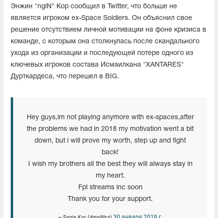
Энжин "ngiN" Кор сообщил в Twitter, что больше не
является игроком ex-Space Soldiers. Он объяснил свое
решение отсутствием личной мотивации на фоне кризиса в
команде, с которым она столкнулась после скандального
ухода из организации и последующей потере одного из
ключевых игроков состава Исмаилкана "XANTARES"
Дурткардеса, что перешел в BIG.
Hey guys,im not playing anymore with ex-spaces,after
the problems we had in 2018 my motivation went a bit
down, but i will prove my worth, step up and fight
back!
I wish my brothers all the best they will always stay in
my heart.
Fpl streams inc soon
Thank you for your support.
30 января 2019 г.
— Engin Kor (@ngiNcs)