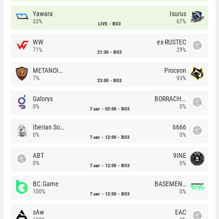
Yawara
Isurus
33%
67%
LIVE
BO3
WW
ex-RUSTEC
71%
29%
21:30
BO3
METANOIA Wolves
Procyon
7%
93%
23:00
BO3
Galorys
BORRACHEIROS
0%
0%
7 авг
02:00
BO3
Iberian Soul
6666
0%
0%
7 авг
12:00
BO3
ABT
9INE
0%
0%
7 авг
12:00
BO3
BC.Game
BASEMENT BOYS
100%
0%
7 авг
12:00
BO3
sAw
EAC