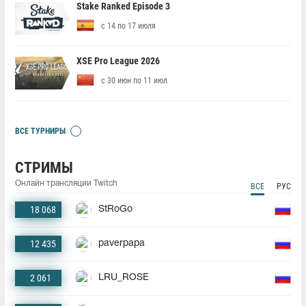
Stake Ranked Episode 3
с 14 по 17 июля
XSE Pro League 2026
с 30 июн по 11 июл
ВСЕ ТУРНИРЫ
СТРИМЫ
Онлайн трансляции Twitch
ВСЕ
РУС
18 068
StRoGo
12 435
paverpapa
2 061
LRU_ROSE