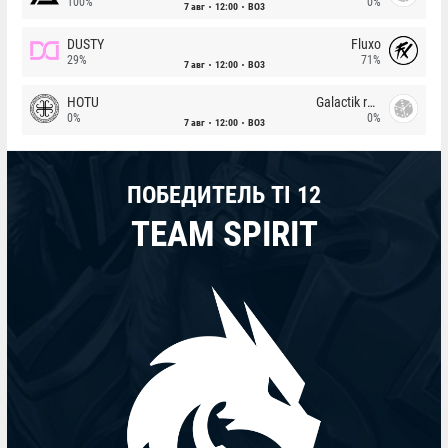
100%
0%
7 авг
12:00
BO3
DUSTY
Fluxo
29%
71%
7 авг
12:00
BO3
HOTU
Galactik rebels
0%
0%
7 авг
12:00
BO3
ПОБЕДИТЕЛЬ TI 12
TEAM SPIRIT