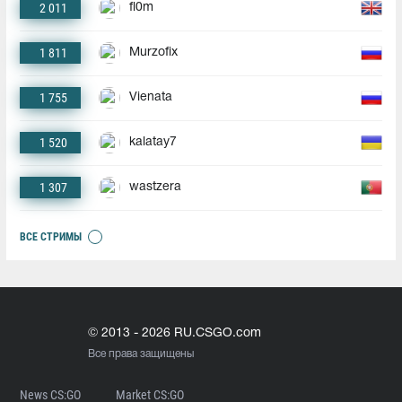
2 011
fl0m
1 811
Murzofix
1 755
Vienata
1 520
kalatay7
1 307
wastzera
ВСЕ СТРИМЫ
© 2013 - 2026 RU.CSGO.com
Все права защищены
News CS:GO
Market CS:GO