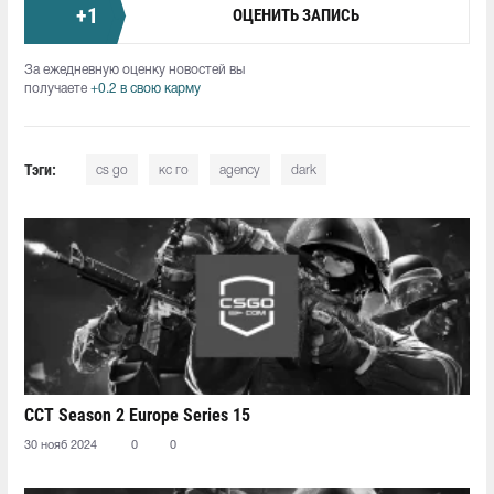
+
1
ОЦЕНИТЬ ЗАПИСЬ
За ежедневную оценку новостей вы
получаете
+0.2 в свою карму
Тэги:
cs go
кс го
agency
dark
CCT Season 2 Europe Series 15
30 нояб 2024
0
0