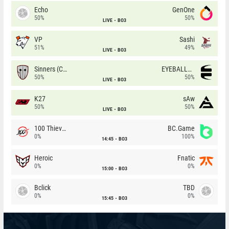
Echo
GenOne
50%
50%
LIVE
BO3
VP
Sashi
51%
49%
LIVE
BO3
Sinners (CZ)
EYEBALLERS
50%
50%
LIVE
BO3
K27
sAw
50%
50%
LIVE
BO3
100 Thieves
BC.Game
0%
100%
14:45
BO3
Heroic
Fnatic
0%
0%
15:00
BO3
Bclick
TBD
0%
0%
15:45
BO3