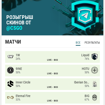
РОЗЫГРЫШ
СКИНОВ ОТ
@CSGO
МАТЧИ
ВСЕ
РЕЗУЛЬТАТЫ
1W
Liquid
24%
76%
LIVE
BO3
9INE
HOTU
50%
50%
LIVE
BO3
Inner Circle
Iberian Soul
50%
50%
LIVE
BO3
Eternal Fire
BIG
33%
67%
LIVE
BO3