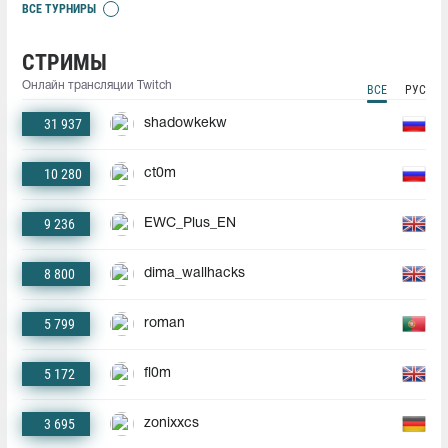
ВСЕ ТУРНИРЫ
СТРИМЫ
Онлайн трансляции Twitch
ВСЕ
РУС
31 937
shadowkekw
10 280
ct0m
9 236
EWC_Plus_EN
8 800
dima_wallhacks
5 799
roman
5 172
fl0m
3 695
zonixxcs