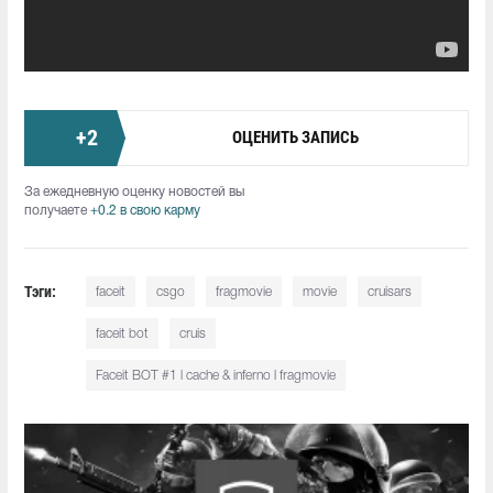
+
2
ОЦЕНИТЬ ЗАПИСЬ
За ежедневную оценку новостей вы
получаете
+0.2 в свою карму
Тэги:
faceit
csgo
fragmovie
movie
cruisars
faceit bot
cruis
Faceit BOT #1 l cache & inferno l fragmovie