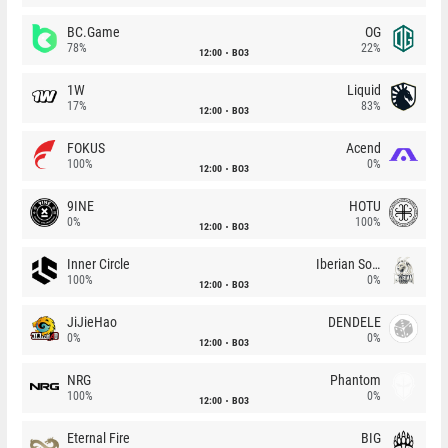
BC.Game
OG
78%
22%
12:00
BO3
1W
Liquid
17%
83%
12:00
BO3
FOKUS
Acend
100%
0%
12:00
BO3
9INE
HOTU
0%
100%
12:00
BO3
Inner Circle
Iberian Soul
100%
0%
12:00
BO3
JiJieHao
DENDELE
0%
0%
12:00
BO3
NRG
Phantom
100%
0%
12:00
BO3
Eternal Fire
BIG