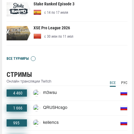
Stake Ranked Episode 3
с 14 по 17 июля
XSE Pro League 2026
с 30 июн по 11 июл
ВСЕ ТУРНИРЫ
СТРИМЫ
Онлайн трансляции Twitch
ВСЕ
РУС
4 460
m3wsu
1 666
QRUSHcsgo
995
keliencs