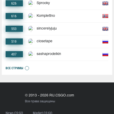
626
Sprooky
616
Komplettno
553
sincerelyjuju
519
closetape
407
sashaprodelkin
ВСЕ СТРИМЫ
© 2013 - 2026 RU.CSGO.com
Все права защищены
News CS:GO
Market CS:GO