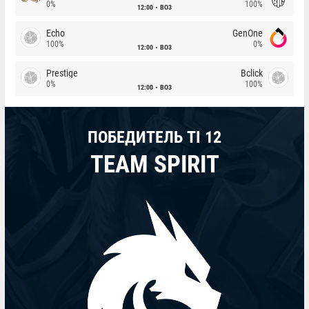
0%
100%
12:00
BO3
Echo
GenOne
100%
0%
12:00
BO3
Prestige
Bclick
0%
100%
12:00
BO3
ПОБЕДИТЕЛЬ TI 12
TEAM SPIRIT