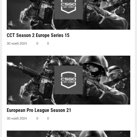
CCT Season 2 Europe Series 15
30 нояб 2024
0
0
European Pro League Season 21
30 нояб 2024
0
0