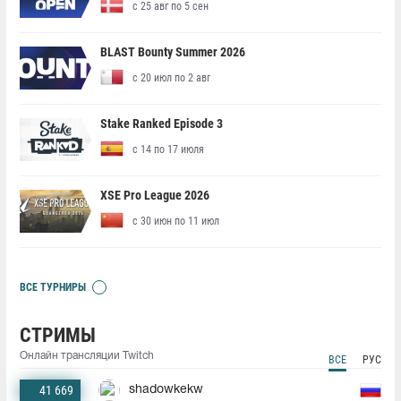
с 25 авг по 5 сен
BLAST Bounty Summer 2026
с 20 июл по 2 авг
Stake Ranked Episode 3
с 14 по 17 июля
XSE Pro League 2026
с 30 июн по 11 июл
ВСЕ ТУРНИРЫ
СТРИМЫ
Онлайн трансляции Twitch
ВСЕ
РУС
41 669
shadowkekw