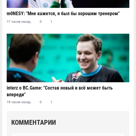
m0NESY: "Мне кажется, я был бы хорошим тренером"
17 часов назад
0
1
interz о BC.Game: "Состав новый и всё может быть
впереди"
19 часов назад
0
1
КОММЕНТАРИИ