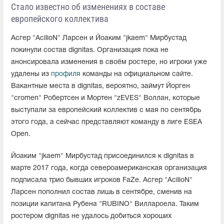
Стало известно об изменениях в составе
европейского коллектива
Асгер "AcilioN" Ларсен и Йоаким "jkaem" Мирбустад
покинули состав dignitas. Организация пока не
анонсировала изменения в своём ростере, но игроки уже
удалены из
профиля
команды на официальном сайте.
Вакантные места в dignitas, вероятно, займут Йорген
"cromen" Робертсен и Мортен "zEVES" Воллан, которые
выступали за европейский коллектив с мая по сентябрь
этого года, а сейчас представляют команду в лиге ESEA
Open.
Йоаким "jkaem" Мирбустад присоединился к dignitas в
марте 2017 года, когда североамериканская организация
подписала трио бывших игроков FaZe. Асгер "AcilioN"
Ларсен пополнил состав лишь в сентябре, сменив на
позиции капитана Рубена "RUBINO" Виллароела. Таким
ростером dignitas не удалось добиться хороших