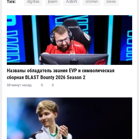
Тэги:
dignitas
jkaem
AcilioN
cromen
zeves
Названы обладатель звания EVP и символическая
сборная BLAST Bounty 2026 Season 2
59 минут назад
0
0