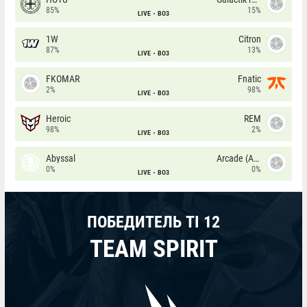
85%
15%
LIVE
BO3
1W
Citron
87%
13%
LIVE
BO3
FKOMAR
Fnatic
2%
98%
LIVE
BO3
Heroic
REM
98%
2%
LIVE
BO3
Abyssal
Arcade (AU)
0%
0%
LIVE
BO3
ПОБЕДИТЕЛЬ TI 12
TEAM SPIRIT