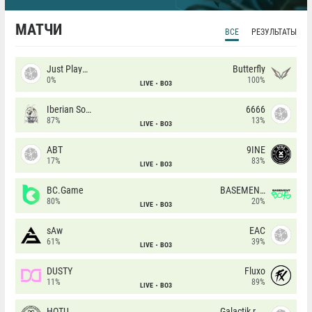
МАТЧИ
ВСЕ
РЕЗУЛЬТАТЫ
Just Players
Butterfly
0%
100%
LIVE
BO3
Iberian Soul
6666
87%
13%
LIVE
BO3
ABT
9INE
17%
83%
LIVE
BO3
BC.Game
BASEMENT BOYS
80%
20%
LIVE
BO3
sAw
EAC
61%
39%
LIVE
BO3
DUSTY
Fluxo
11%
89%
LIVE
BO3
HOTU
Galactik rebels