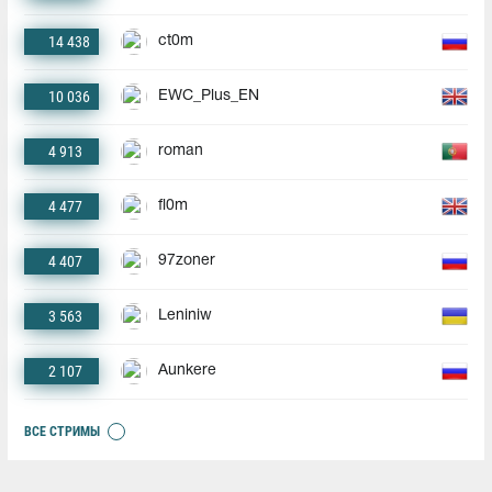
14 438
ct0m
10 036
EWC_Plus_EN
4 913
roman
4 477
fl0m
4 407
97zoner
3 563
Leniniw
2 107
Aunkere
ВСЕ СТРИМЫ