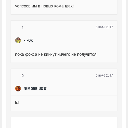
успехов им в новых командах!
6 нояб 2017
1
-_-OK
пока фокса не кикнут ничего не получится
6 нояб 2017
0
♛MORBIUS♛
lol