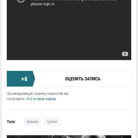
+
8
ОЦЕНИТЬ ЗАПИСЬ
За ежедневную оценку новостей вы
получаете
+0.2 в свою карму
Тэги:
фишки
трюки