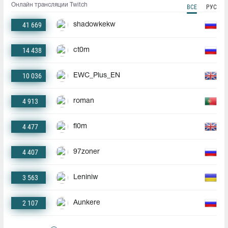
Онлайн трансляции Twitch
ВСЕ
РУС
41 669
shadowkekw
14 438
ct0m
10 036
EWC_Plus_EN
4 913
roman
4 477
fl0m
4 407
97zoner
3 563
Leniniw
2 107
Aunkere