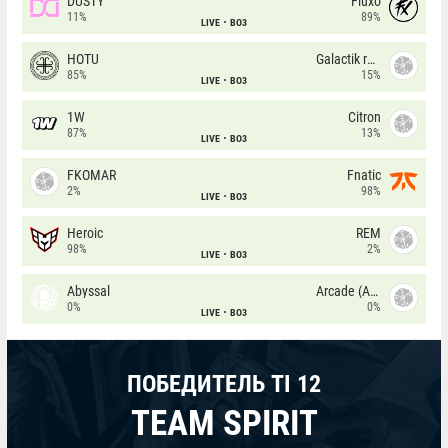
DUSTY
Fluxo
11%
89%
LIVE
BO3
HOTU
Galactik rebels
85%
15%
LIVE
BO3
1W
Citron
87%
13%
LIVE
BO3
FKOMAR
Fnatic
2%
98%
LIVE
BO3
Heroic
REM
98%
2%
LIVE
BO3
Abyssal
Arcade (AU)
0%
0%
LIVE
BO3
ПОБЕДИТЕЛЬ TI 12
TEAM SPIRIT