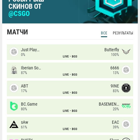
СКИНОВ ОТ
@CSGO
МАТЧИ
ВСЕ
РЕЗУЛЬТАТЫ
Just Players
Butterfly
0%
100%
LIVE
BO3
Iberian Soul
6666
87%
13%
LIVE
BO3
ABT
9INE
17%
83%
LIVE
BO3
BC.Game
BASEMENT BOYS
80%
20%
LIVE
BO3
sAw
EAC
61%
39%
LIVE
BO3