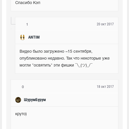
Спасибо Кэп
20 окт 2017
1
ANTIM
Видео было загружено ~15 сентября, 
опубликовано недавно. Так что некоторые уже 
могли "освятить" эти фишки ¯\_(ツ)_/¯
18 окт 2017
0
ШурумБурум
круто)