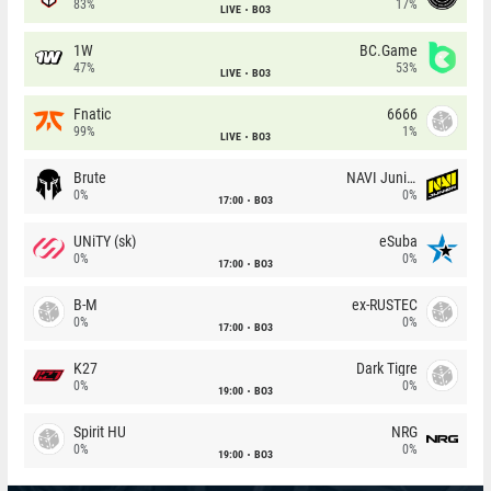
83%
17%
LIVE
BO3
1W
BC.Game
47%
53%
LIVE
BO3
Fnatic
6666
99%
1%
LIVE
BO3
Brute
NAVI Junior
0%
0%
17:00
BO3
UNiTY (sk)
eSuba
0%
0%
17:00
BO3
B-M
ex-RUSTEC
0%
0%
17:00
BO3
K27
Dark Tigre
0%
0%
19:00
BO3
Spirit HU
NRG
0%
0%
19:00
BO3