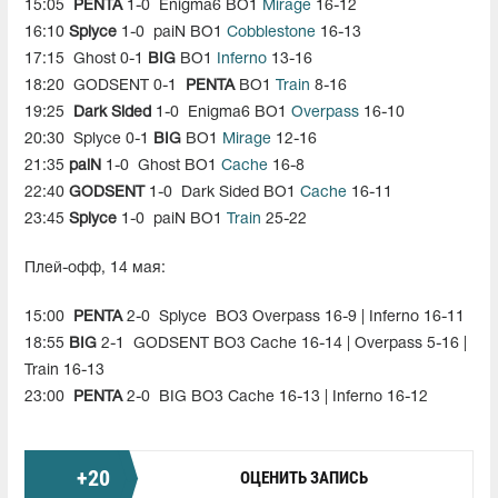
15:05
PENTA
1-0
Enigma6 BO1
Mirage
16-12
16:10
Splyce
1-0
paiN BO1
Cobblestone
16-13
17:15
Ghost 0-1
BIG
BO1
Inferno
13-16
18:20
GODSENT 0-1
PENTA
ВО1
Train
8-16
19:25
Dark Sided
1-0
Enigma6 BO1
Overpass
16-10
20:30
Splyce 0-1
BIG
ВО1
Mirage
12-16
21:35
paiN
1-0
Ghost BO1
Cache
16-8
22:40
GODSENT
1-0
Dark Sided BO1
Cache
16-11
23:45
Splyce
1-0
paiN BO1
Train
25-22
Плей-офф, 14 мая:
15:00
PENTA
2-0
Splyce BO3 Overpass 16-9 | Inferno 16-11
18:55
BIG
2-1
GODSENT BO3 Cache 16-14 | Overpass 5-16 |
Train 16-13
23:00
PENTA
2-0
BIG BO3 Cache 16-13 | Inferno 16-12
+
20
ОЦЕНИТЬ ЗАПИСЬ