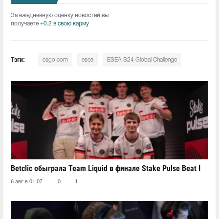
За ежедневную оценку новостей вы
получаете
+0.2 в свою карму
Тэги:
csgo.com
esea
ESEA S24 Global Challenge
Betclic обыграла Team Liquid в финале Stake Pulse Beat I
6 авг в 01:07
0
1