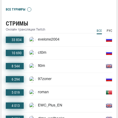
ВСЕ ТУРНИРЫ
СТРИМЫ
Онлайн трансляции Twitch
ВСЕ
РУС
33 834
evelone2004
10 690
ct0m
8 544
fl0m
6 294
97zoner
5 019
roman
4 013
EWC_Plus_EN