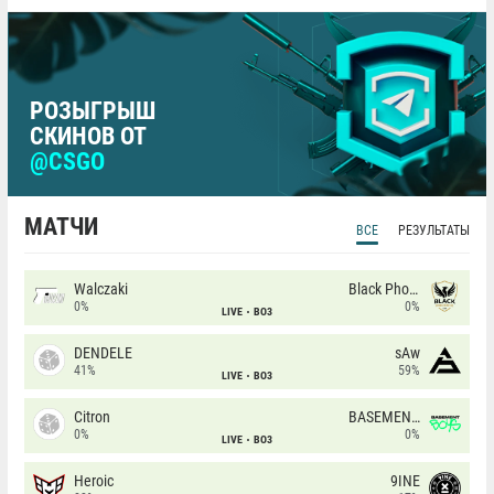
РОЗЫГРЫШ
СКИНОВ ОТ
@CSGO
МАТЧИ
ВСЕ
РЕЗУЛЬТАТЫ
Walczaki
Black Phoenix
0%
0%
LIVE
BO3
DENDELE
sAw
41%
59%
LIVE
BO3
Citron
BASEMENT BOYS
0%
0%
LIVE
BO3
Heroic
9INE