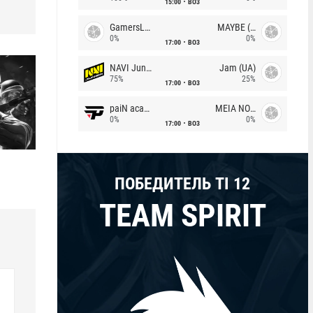
15:00
BO3
GamersLab
MAYBE (UA)
0%
0%
17:00
BO3
NAVI Junior
Jam (UA)
75%
25%
17:00
BO3
paiN academy
MEIA NOITE
0%
0%
17:00
BO3
ПОБЕДИТЕЛЬ TI 12
TEAM SPIRIT