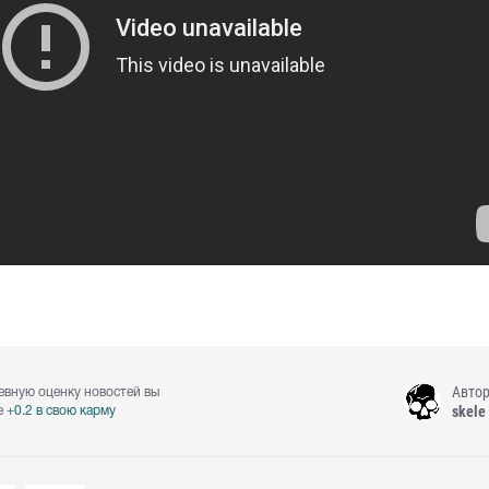
Авто
евную оценку новостей вы
skele
е
+0.2 в свою карму