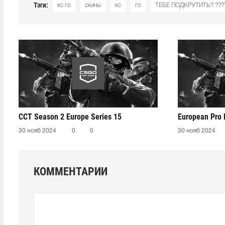
Тэги:
кс го
скины
кс
го
ТЕБЕ ПОДКРУТИТЬ? ???
CCT Season 2 Europe Series 15
European Pro
30 нояб 2024
0
0
30 нояб 2024
КОММЕНТАРИИ