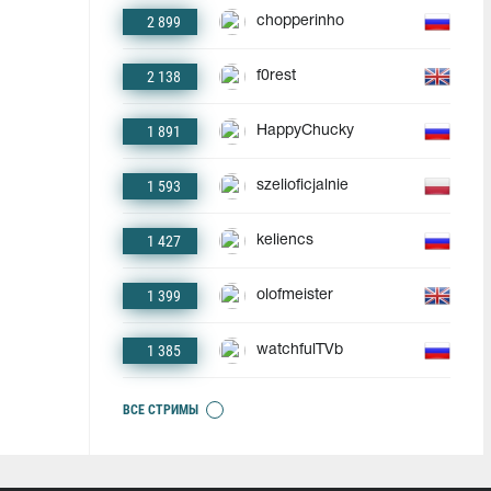
2 899
chopperinho
2 138
f0rest
1 891
HappyChucky
1 593
szelioficjalnie
1 427
keliencs
1 399
olofmeister
1 385
watchfulTVb
ВСЕ СТРИМЫ