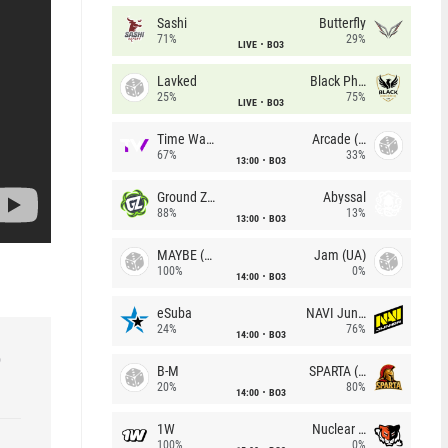
Sashi
Butterfly
71%
29%
LIVE
BO3
Lavked
Black Phoenix
25%
75%
LIVE
BO3
Time Waves
Arcade (AU)
67%
33%
13:00
BO3
Ground Zero
Abyssal
88%
13%
13:00
BO3
MAYBE (UA)
Jam (UA)
100%
0%
14:00
BO3
eSuba
NAVI Junior
24%
76%
14:00
BO3
р
B-M
SPARTA (RU)
20%
80%
14:00
BO3
1W
Nuclear TigeRES
100%
0%