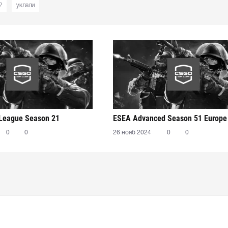
?
уклали
 League Season 21
ESEA Advanced Season 51 Europe
0
0
26 нояб 2024
0
0