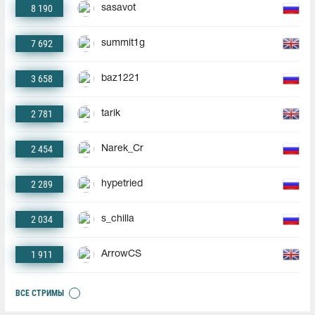
8 190
sasavot
7 692
summit1g
3 658
baz1221
2 781
tarik
2 454
Narek_Cr
2 289
hypetried
2 034
s_chilla
1 911
ArrowCS
ВСЕ СТРИМЫ