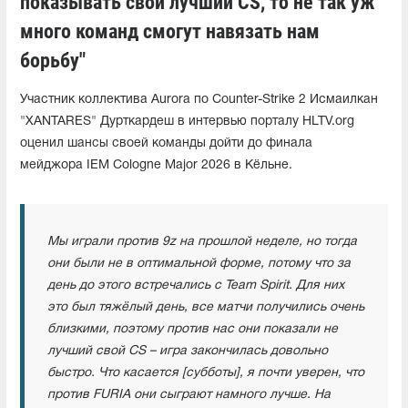
показывать свой лучший CS, то не так уж
много команд смогут навязать нам
борьбу"
Участник коллектива Aurora по Counter-Strike 2 Исмаилкан
"XANTARES" Дурткардеш в интервью порталу HLTV.org
оценил шансы своей команды дойти до финала
мейджора IEM Cologne Major 2026 в Кёльне.
Мы играли против 9z на прошлой неделе, но тогда
они были не в оптимальной форме, потому что за
день до этого встречались с Team Spirit. Для них
это был тяжёлый день, все матчи получились очень
близкими, поэтому против нас они показали не
лучший свой CS – игра закончилась довольно
быстро. Что касается [субботы], я почти уверен, что
против FURIA они сыграют намного лучше. На