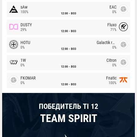
sAw
EAC
100%
0%
12:00
BO3
DUSTY
Fluxo
29%
71%
12:00
BO3
HOTU
Galactik rebels
0%
0%
12:00
BO3
1W
Citron
0%
0%
12:00
BO3
FKOMAR
Fnatic
0%
100%
12:00
BO3
ПОБЕДИТЕЛЬ TI 12
TEAM SPIRIT