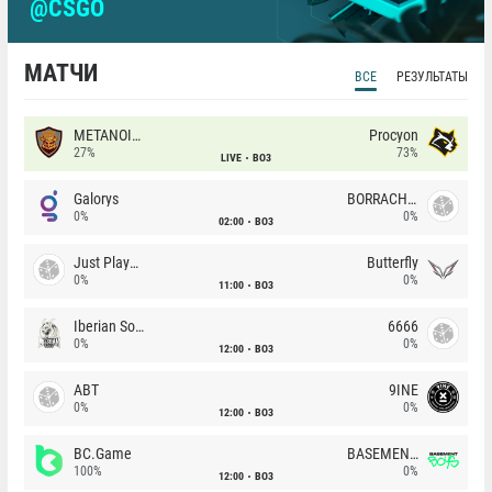
@CSGO
МАТЧИ
ВСЕ
РЕЗУЛЬТАТЫ
METANOIA Wolves
Procyon
27%
73%
LIVE
BO3
Galorys
BORRACHEIROS
0%
0%
02:00
BO3
Just Players
Butterfly
0%
0%
11:00
BO3
Iberian Soul
6666
0%
0%
12:00
BO3
ABT
9INE
0%
0%
12:00
BO3
BC.Game
BASEMENT BOYS
100%
0%
12:00
BO3