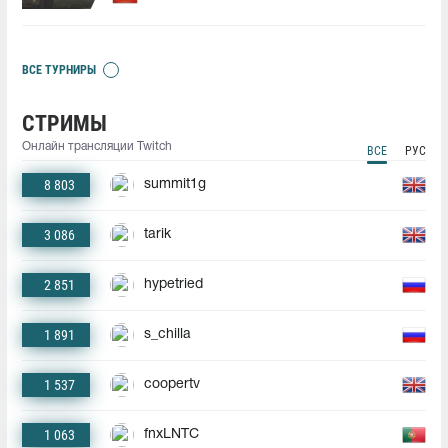
ВСЕ ТУРНИРЫ
СТРИМЫ
Онлайн трансляции Twitch
ВСЕ
РУС
8 803
summit1g
3 086
tarik
2 851
hypetried
1 891
s_chilla
1 537
coopertv
1 063
fnxLNTC