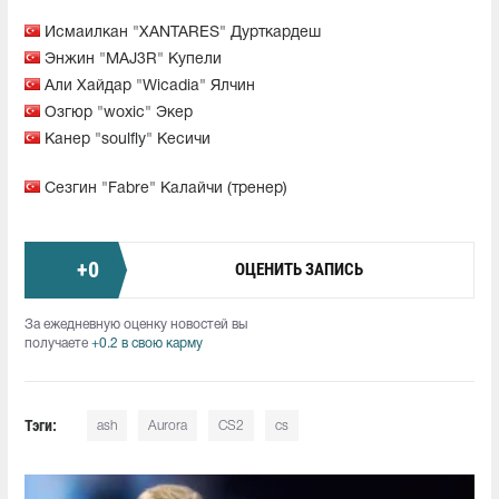
Исмаилкан "XANTARES" Дурткардеш
Энжин "MAJ3R" Купели
Али Хайдар "Wicadia" Ялчин
Озгюр "woxic" Экер
Канер "soulfly" Кесичи
Сезгин "Fabre" Калайчи (тренер)
+
0
ОЦЕНИТЬ ЗАПИСЬ
За ежедневную оценку новостей вы
получаете
+0.2 в свою карму
Тэги:
ash
Aurora
CS2
cs