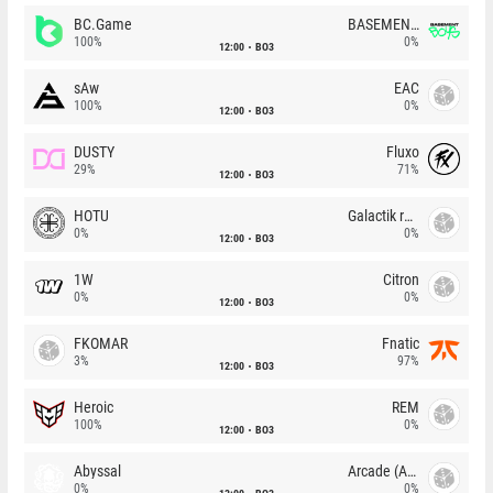
BC.Game
BASEMENT BOYS
100%
0%
12:00
BO3
sAw
EAC
100%
0%
12:00
BO3
DUSTY
Fluxo
29%
71%
12:00
BO3
HOTU
Galactik rebels
0%
0%
12:00
BO3
1W
Citron
0%
0%
12:00
BO3
FKOMAR
Fnatic
3%
97%
12:00
BO3
Heroic
REM
100%
0%
12:00
BO3
Abyssal
Arcade (AU)
0%
0%