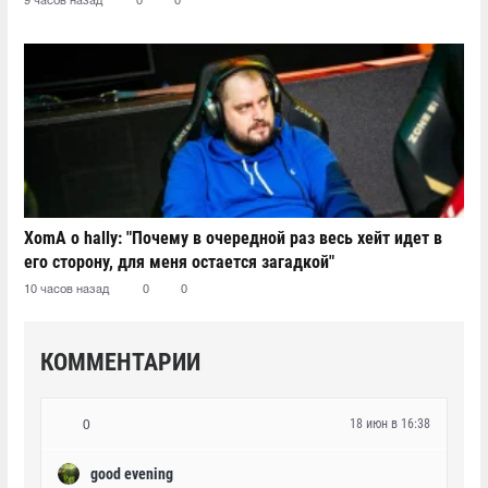
9 часов назад
0
0
XomA о hally: "Почему в очередной раз весь хейт идет в
его сторону, для меня остается загадкой"
10 часов назад
0
0
КОММЕНТАРИИ
18 июн в 16:38
0
good evening