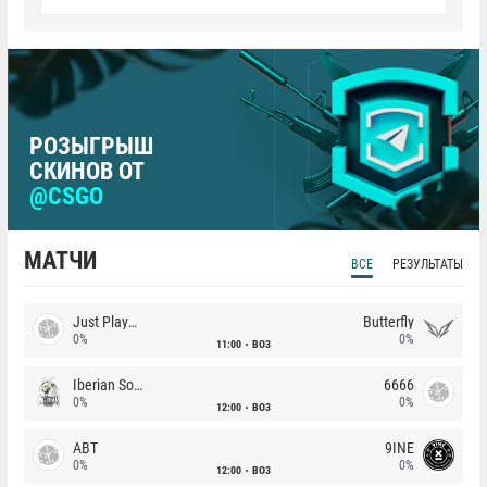
РОЗЫГРЫШ
СКИНОВ ОТ
@CSGO
МАТЧИ
ВСЕ
РЕЗУЛЬТАТЫ
Just Players
Butterfly
0%
0%
11:00
BO3
Iberian Soul
6666
0%
0%
12:00
BO3
ABT
9INE
0%
0%
12:00
BO3