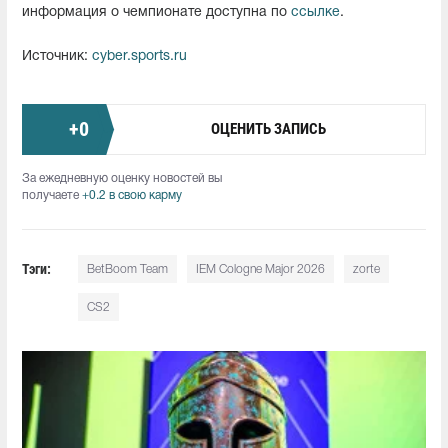
информация о чемпионате доступна по
ссылке
.
Источник:
cyber.sports.ru
+
0
ОЦЕНИТЬ ЗАПИСЬ
За ежедневную оценку новостей вы
получаете
+0.2 в свою карму
Тэги:
BetBoom Team
IEM Cologne Major 2026
zorte
CS2