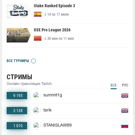
Stake Ranked Episode 3
с 14 по 17 июля
XSE Pro League 2026
с 30 июн по 11 июл
ВСЕ ТУРНИРЫ
СТРИМЫ
Онлайн трансляции Twitch
ВСЕ
РУС
9 195
summit1g
3 138
tarik
1 010
STANISLAW89