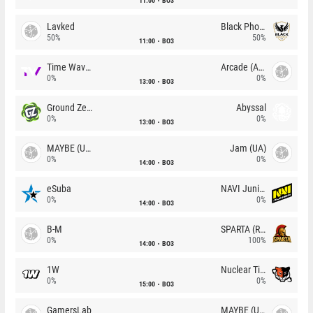
11:00
BO3
Lavked
Black Phoenix
50%
50%
11:00
BO3
Time Waves
Arcade (AU)
0%
0%
13:00
BO3
Ground Zero
Abyssal
0%
0%
13:00
BO3
MAYBE (UA)
Jam (UA)
0%
0%
14:00
BO3
eSuba
NAVI Junior
0%
0%
14:00
BO3
B-M
SPARTA (RU)
0%
100%
14:00
BO3
1W
Nuclear TigeRES
0%
0%
15:00
BO3
GamersLab
MAYBE (UA)