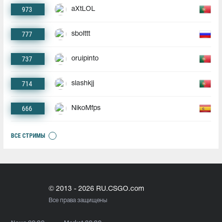
973
aXtLOL
777
sbolttt
737
oruipinto
714
slashkjj
666
NikoMfps
ВСЕ СТРИМЫ
© 2013 - 2026 RU.CSGO.com
Все права защищены