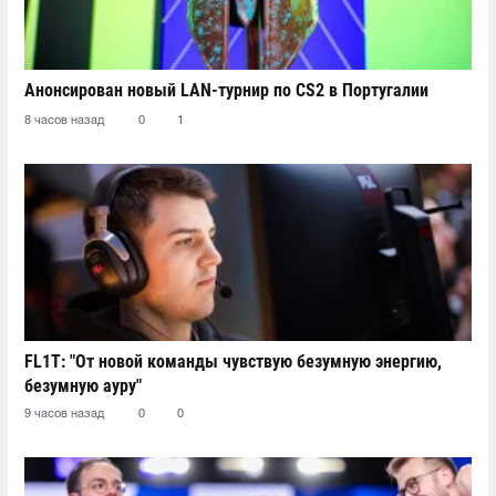
Анонсирован новый LAN-турнир по CS2 в Португалии
8 часов назад
0
1
FL1T: "От новой команды чувствую безумную энергию,
безумную ауру"
9 часов назад
0
0