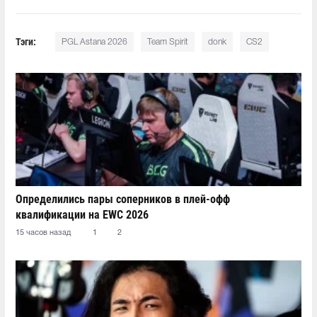
Тэги:
PGL Astana 2026
Team Spirit
donk
CS2
Определились пары соперников в плей-офф
квалификации на EWC 2026
15 часов назад
1
2