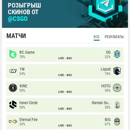
РОЗЫГРЫШ
СКИНОВ ОТ
@CSGO
МАТЧИ
ВСЕ
РЕЗУЛЬТАТЫ
BC.Game
OG
78%
22%
LIVE
BO3
1W
Liquid
24%
76%
LIVE
BO3
9INE
HOTU
50%
50%
LIVE
BO3
Inner Circle
Iberian Soul
50%
50%
LIVE
BO3
Eternal Fire
BIG
33%
67%
LIVE
BO3