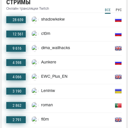
СТРИМЫ
Онлайн трансляции Twitch
ВСЕ
РУС
28 659
shadowkekw
12 561
ct0m
9 616
dima_wallhacks
4 598
Aunkere
4 066
EWC_Plus_EN
3 190
Leniniw
2 862
roman
2 791
fl0m