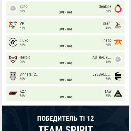
Echo
GenOne
50%
50%
LIVE
BO3
VP
Sashi
51%
49%
LIVE
BO3
Fluxo
Fnatic
50%
50%
LIVE
BO3
Heroic
ASTRAL (LT)
90%
10%
LIVE
BO3
Sinners (CZ)
EYEBALLERS
50%
50%
LIVE
BO3
K27
sAw
50%
50%
LIVE
BO3
ПОБЕДИТЕЛЬ TI 12
TEAM SPIRIT