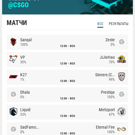
@CSGO
МАТЧИ
ВСЕ
РЕЗУЛЬТАТЫ
Sangal
Zeste
100%
0%
12:00
BO3
VP
JiJieHao
30%
70%
12:00
BO3
K27
Sinners (CZ)
1%
99%
12:00
BO3
Dhala
Prestige
0%
100%
12:00
BO3
Liquid
Metizport
53%
47%
12:00
BO3
SadFamous
Eternal Fire
0%
100%
12:00
BO3