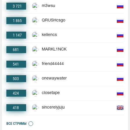
3 721
m3wsu
1 865
QRUSHcsgo
1 147
keliencs
681
MARKL1NCK
541
friend44444
503
onewaywater
424
closetape
418
sincerelyjuju
ВСЕ СТРИМЫ