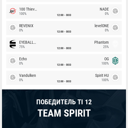
100 Thieves
NADE
100%
0%
12:00
BO3
REVENIX
levelONE
0%
0%
12:00
BO3
EYEBALLERS
Phantom
75%
25%
12:00
BO3
Echo
OG
0%
100%
12:00
BO3
Vandulken
Spirit HU
0%
100%
12:00
BO3
ПОБЕДИТЕЛЬ TI 12
TEAM SPIRIT