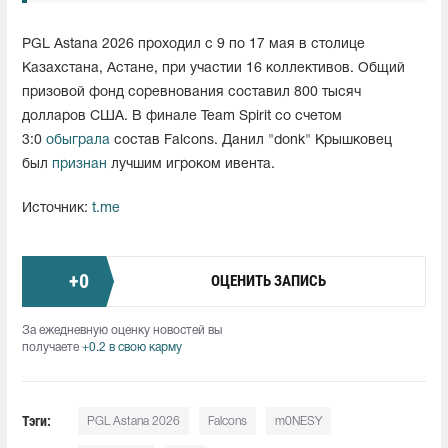
PGL Astana 2026 проходил с 9 по 17 мая в столице
Казахстана, Астане, при участии 16 коллективов. Общий
призовой фонд соревнования составил 800 тысяч
долларов США. В финале Team Spirit со счетом
3:0
обыграла
состав Falcons. Данил "donk" Крышковец
был
признан
лучшим игроком ивента.
Источник:
t.me
+
0
ОЦЕНИТЬ ЗАПИСЬ
За ежедневную оценку новостей вы
получаете
+0.2 в свою карму
Тэги:
PGL Astana 2026
Falcons
m0NESY