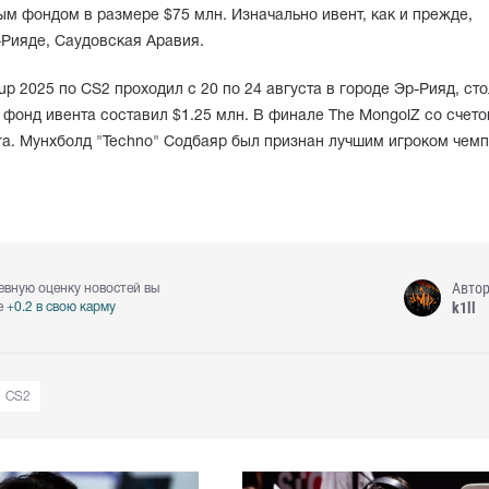
м фондом в размере $75 млн. Изначально ивент, как и прежде,
-Рияде, Саудовская Аравия.
up 2025 по CS2 проходил с 20 по 24 августа в городе Эр-Рияд, ст
фонд ивента составил $1.25 млн. В финале The MongolZ со счет
ra. Мунхболд "Techno" Содбаяр был признан лучшим игроком чемп
Авто
евную оценку новостей вы
k1ll
е
+0.2 в свою карму
CS2