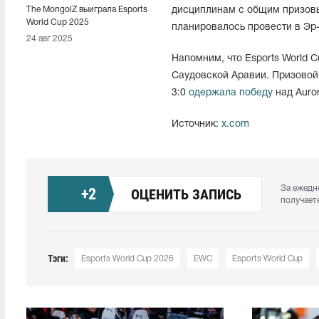
The MongolZ выиграла Esports
дисциплинам с общим призовы
World Cup 2025
планировалось провести в Эр
24 авг 2025
Напомним, что Esports World C
Саудовской Аравии. Призовой 
3:0
одержала победу
над Auro
Источник:
x.com
За ежедн
+
2
ОЦЕНИТЬ ЗАПИСЬ
получает
Тэги:
Esports World Cup 2026
EWC
Esports World Cup