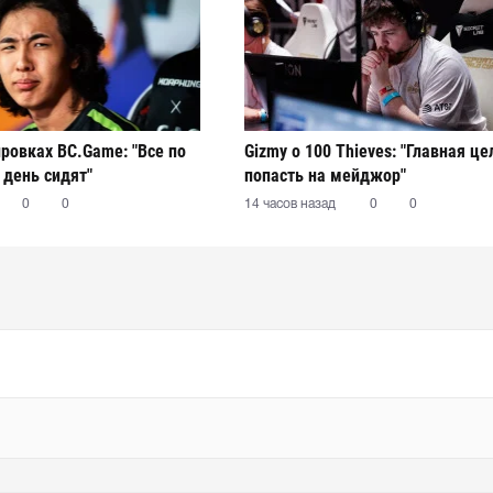
ировках BC.Game: "Все по
Gizmy о 100 Thieves: "Главная це
 день сидят"
попасть на мейджор"
0
0
14 часов назад
0
0