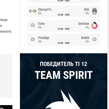
12:00
BO3
Eternal Fire
BIG
0%
0%
12:00
BO3
олице
Echo
GenOne
ом
0%
0%
12:00
BO3
ионата.
Prestige
Bclick
0%
0%
12:00
BO3
ПОБЕДИТЕЛЬ TI 12
р
TEAM SPIRIT