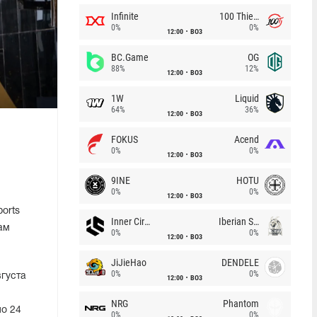
Infinite
100 Thieves
0%
0%
12:00
BO3
BC.Game
OG
88%
12%
12:00
BO3
1W
Liquid
64%
36%
12:00
BO3
FOKUS
Acend
0%
0%
12:00
BO3
9INE
HOTU
0%
0%
12:00
BO3
orts
Inner Circle
Iberian Soul
ам
0%
0%
12:00
BO3
JiJieHao
DENDELE
0%
0%
вгуста
12:00
BO3
NRG
Phantom
по 24
0%
0%