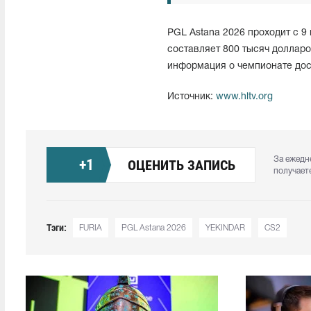
PGL Astana 2026 проходит с 9 
составляет 800 тысяч доллар
информация о чемпионате до
Источник:
www.hltv.org
За ежедн
+
1
ОЦЕНИТЬ ЗАПИСЬ
получает
Тэги:
FURIA
PGL Astana 2026
YEKINDAR
CS2