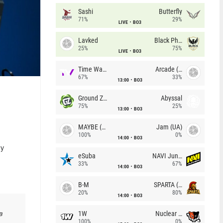
Sashi
Butterfly
71%
29%
LIVE
BO3
Lavked
Black Phoenix
25%
75%
LIVE
BO3
Time Waves
Arcade (AU)
67%
33%
13:00
BO3
Ground Zero
Abyssal
75%
25%
13:00
BO3
MAYBE (UA)
Jam (UA)
100%
0%
14:00
BO3
лу
eSuba
NAVI Junior
33%
67%
14:00
BO3
B-M
SPARTA (RU)
20%
80%
14:00
BO3
1W
Nuclear TigeRES
в
100%
0%