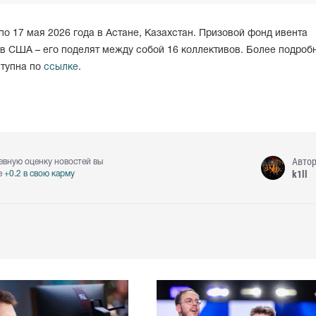
по 17 мая 2026 года в Астане, Казахстан. Призовой фонд ивента
ов США – его поделят между собой 16 коллективов. Более подроб
ступна по
ссылке
.
Авто
евную оценку новостей вы
k1ll
е
+0.2 в свою карму