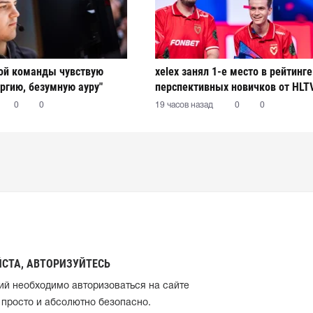
вой команды чувствую
xelex⁠ занял 1-е место в рейтинг
ргию, безумную ауру"
перспективных новичков от HLT
0
0
19 часов назад
0
0
СТА, АВТОРИЗУЙТЕСЬ
ий необходимо авторизоваться на сайте
 просто и абсолютно безопасно.