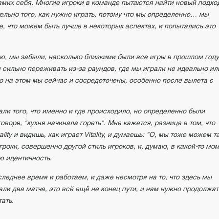
мих себя. Многие игроки в команде пытаются найти новый подхо
льно того, как нужно играть, потому что мы определенно… мы
, что можем быть лучше в некоторых аспектах, и попытались это
аю, мы забыли, насколько близкими были все игры в прошлом году,
сильно переживать из-за раундов, где мы играли не идеально ил
но на этом мы сейчас и сосредоточены, особенно после вылета с
тали того, что именно и где происходило, но определенно были
оворя, "кухня начинала гореть". Мне кажется, разница в том, что
lity и видишь, как играет Vitality, и думаешь: "О, мы тоже можем т
игроки, совершенно другой стиль игроков, и, думаю, в какой-то мо
ю идентичность.
леднее время и работаем, и даже несмотря на то, что здесь мы
ли два матча, это всё ещё не конец пути, и нам нужно продолжат
тать.