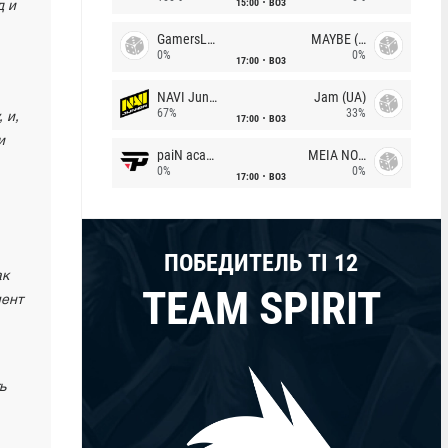
15:00
BO3
д и
GamersLab
MAYBE (UA)
0%
0%
17:00
BO3
NAVI Junior
Jam (UA)
67%
33%
 и,
17:00
BO3
и
paiN academy
MEIA NOITE
0%
0%
17:00
BO3
ПОБЕДИТЕЛЬ TI 12
ак
TEAM SPIRIT
мент
ь