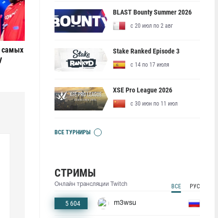
BLAST Bounty Summer 2026
с 20 июл по 2 авг
е самых
Stake Ranked Episode 3
V
с 14 по 17 июля
XSE Pro League 2026
с 30 июн по 11 июл
ВСЕ ТУРНИРЫ
СТРИМЫ
Онлайн трансляции Twitch
ВСЕ
РУС
5 604
m3wsu