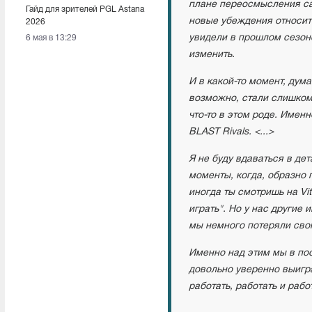
плане переосмысления са
Гайд для зрителей PGL Astana
новые убеждения относите
2026
увидели в прошлом сезоне
6 мая в 13:29
изменить.
И в какой-то момент, дум
возможно, стали слишком 
что-то в этом роде. Имен
BLAST Rivals. <...>
Я не буду вдаваться в де
моменты, когда, образно г
иногда ты смотришь на Vita
играть". Но у нас другие 
мы немного потеряли сво
Именно над этим мы в пос
довольно уверенно выигра
работать, работать и рабо