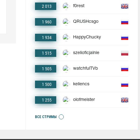
2 013
f0rest
1 960
QRUSHcsgo
1 934
HappyChucky
1 515
szelioficjalnie
1 505
watchfulTVb
1 500
keliencs
1 255
olofmeister
ВСЕ СТРИМЫ