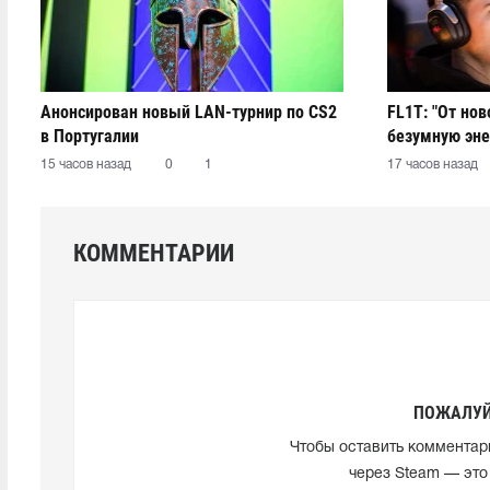
Анонсирован новый LAN-турнир по CS2
FL1T: "От но
в Португалии
безумную эне
15 часов назад
0
1
17 часов назад
КОММЕНТАРИИ
ПОЖАЛУЙ
Чтобы оставить комментар
через Steam — это