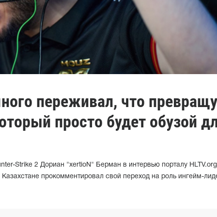
емного переживал, что превращ
 который просто будет обузой д
er-Strike 2 Дориан "xertioN" Берман в интервью порталу HLTV.org
в Казахстане прокомментировал свой переход на роль ингейм-лид