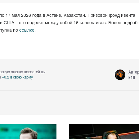
по 17 мая 2026 года в Астане, Казахстан. Призовой фонд ивента
ов США – его поделят между собой 16 коллективов. Более подроб
ступна по
ссылке
.
Авто
евную оценку новостей вы
k1ll
е
+0.2 в свою карму