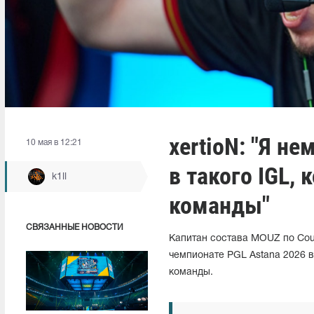
xertioN: "Я н
10 мая в 12:21
в такого IGL,
k1ll
команды"
СВЯЗАННЫЕ НОВОСТИ
Капитан состава MOUZ по Count
чемпионате PGL Astana 2026 
команды.