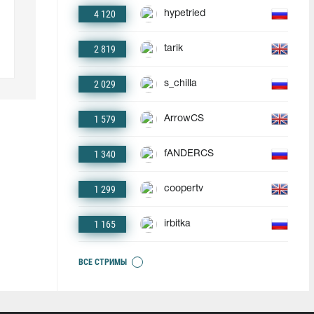
4 120
hypetried
2 819
tarik
2 029
s_chilla
1 579
ArrowCS
1 340
fANDERCS
1 299
coopertv
1 165
irbitka
ВСЕ СТРИМЫ