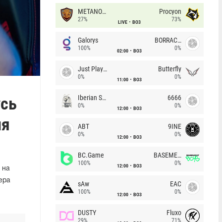
METANOIA Wolves
Procyon
27%
73%
LIVE
BO3
Galorys
BORRACHEIROS
100%
0%
02:00
BO3
Just Players
Butterfly
0%
0%
11:00
BO3
усь
Iberian Soul
6666
0%
0%
12:00
BO3
ля
ABT
9INE
0%
0%
12:00
BO3
BC.Game
BASEMENT BOYS
100%
0%
12:00
BO3
 на
ера
sAw
EAC
100%
0%
12:00
BO3
DUSTY
Fluxo
29%
71%