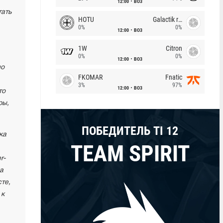
12:00
BO3
тать
HOTU
Galactik rebels
0%
0%
12:00
BO3
1W
Citron
0%
0%
12:00
BO3
но
FKOMAR
Fnatic
3%
97%
12:00
BO3
то
ры,
ПОБЕДИТЕЛЬ TI 12
ка
TEAM SPIRIT
r-
а
те,
 к