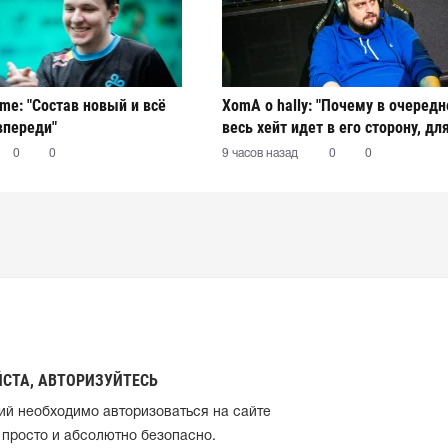
ame: "Состав новый и всё
XomA о hally: "Почему в очередн
впереди"
весь хейт идет в его сторону, дл
остается загадкой"
0
0
9 часов назад
0
0
СТА, АВТОРИЗУЙТЕСЬ
ий необходимо авторизоваться на сайте
 просто и абсолютно безопасно.