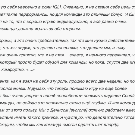
ую себя уверенно в роли IGL]. Очевидно, я не ставил себе цель с
ёт такие перформансы, но для команды это отличный бонус. Я бы
я на то, что я хорошо играю индивидуально, я всё равно очень
 команда должна играть за обе стороны.
ороны, а это очень требовательно, так что мне нужно действитель
, что мы видим, что делают соперники, что делаем мы, и тому
ом очень приятно, что я не стал… знаете, я немного переживал, ч
который просто будет обузой для команды, но пока, спустя две иг
 комфортно. <...>
нта, как я взял на себя эту роль, прошло всего две недели, но по
ословением. Я думаю, что теперь понимаю игру на ещё более
 был очень уверен в своей способности понимать видение Counte
 команды, но сейчас это понимание стало ещё глубже. И как команд
м от этого пользу. Мы с Денисом [sycrone] отлично работаем вмес
ствие иметь такого тренера. Я чувствую, что действительно готов
обходим, чтобы мы как команда смогли сделать шаг вперёд.