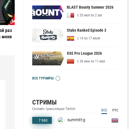
BLAST Bounty Summer 2026
с 20 июл по 2 авг
ой раз
Stake Ranked Episode 3
я меня
с 14 по 17 июля
XSE Pro League 2026
с 30 июн по 11 июл
ВСЕ ТУРНИРЫ
СТРИМЫ
Онлайн трансляции Twitch
ВСЕ
РУС
7 960
summit1g