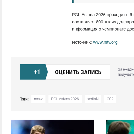
PGL Astana 2026 проходит с 9 
составляет 800 тысяч доллар
информация о чемпионате до
Источник:
www.hltv.org
За ежедн
+
1
ОЦЕНИТЬ ЗАПИСЬ
получает
Тэги:
mouz
PGL Astana 2026
xertioN
CS2