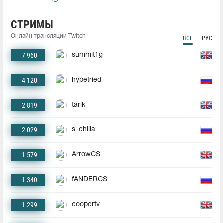
СТРИМЫ
Онлайн трансляции Twitch
ВСЕ
РУС
7 960
summit1g
4 120
hypetried
2 819
tarik
2 029
s_chilla
1 579
ArrowCS
1 340
fANDERCS
1 299
coopertv