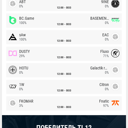
ABT
9INE
0%
0%
12:00
BO3
BC.Game
BASEMENT BOYS
100%
0%
12:00
BO3
sAw
EAC
100%
0%
12:00
BO3
DUSTY
Fluxo
29%
71%
12:00
BO3
HOTU
Galactik rebels
0%
0%
12:00
BO3
1W
Citron
0%
0%
12:00
BO3
FKOMAR
Fnatic
3%
97%
12:00
BO3
ПОБЕДИТЕЛЬ TI 12