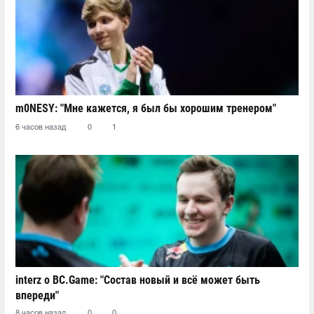
m0NESY: "Мне кажется, я был бы хорошим тренером"
6 часов назад
0
1
interz о BC.Game: "Состав новый и всё может быть
впереди"
8 часов назад
0
0