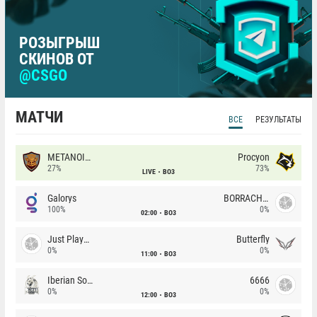
РОЗЫГРЫШ
СКИНОВ ОТ
@CSGO
МАТЧИ
ВСЕ
РЕЗУЛЬТАТЫ
METANOIA Wolves
Procyon
27%
73%
LIVE
BO3
Galorys
BORRACHEIROS
100%
0%
02:00
BO3
Just Players
Butterfly
0%
0%
11:00
BO3
Iberian Soul
6666
0%
0%
12:00
BO3