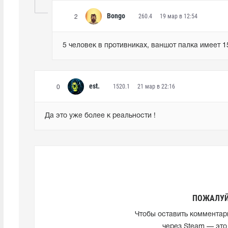
Bongo
260.4
19 мар в 12:54
2
5 человек в противниках, ваншот палка имеет 15
est.
1520.1
21 мар в 22:16
0
Да это уже более к реальности !
ПОЖАЛУЙ
Чтобы оставить комментар
через Steam — это