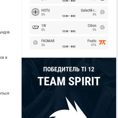
12:00
BO3
HOTU
Galactik rebels
0%
0%
12:00
BO3
1W
Citron
0%
0%
12:00
BO3
аундов
FKOMAR
Fnatic
3%
97%
12:00
BO3
ов в
ПОБЕДИТЕЛЬ TI 12
TEAM SPIRIT
иться