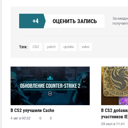
За ежедн
+
4
ОЦЕНИТЬ ЗАПИСЬ
получает
Тэги:
CS2
patch
update
valve
В CS2 улучшили Cache
В CS2 добави
участников IE
4 авг в 00:32
0
3
29 июл в 11:41