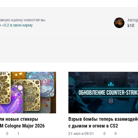
Авто
евную оценку новостей вы
k1ll
е
+0.2 в свою карму
ли новые стикеры
Взрыв бомбы теперь взаимодей
M Cologne Major 2026
с дымом и огнем в CS2
0
1
21 июл в 09:31
0
0