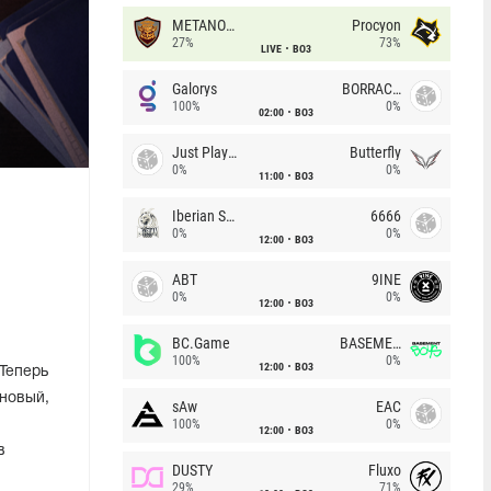
METANOIA Wolves
Procyon
27%
73%
LIVE
BO3
Galorys
BORRACHEIROS
100%
0%
02:00
BO3
Just Players
Butterfly
0%
0%
11:00
BO3
Iberian Soul
6666
0%
0%
12:00
BO3
ABT
9INE
0%
0%
12:00
BO3
BC.Game
BASEMENT BOYS
100%
0%
12:00
BO3
Теперь
 новый,
sAw
EAC
100%
0%
12:00
BO3
в
DUSTY
Fluxo
29%
71%