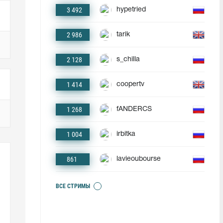
3 492
hypetried
2 986
tarik
2 128
s_chilla
1 414
coopertv
1 268
fANDERCS
1 004
irbitka
861
lavieoubourse
ВСЕ СТРИМЫ