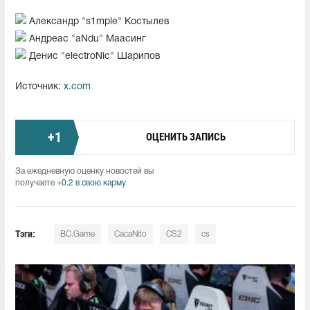
Александр "s1mple" Костылев
Андреас "aNdu" Маасинг
Денис "electroNic" Шарипов
Источник:
x.com
+
1
ОЦЕНИТЬ ЗАПИСЬ
За ежедневную оценку новостей вы
получаете
+0.2 в свою карму
Тэги:
BC.Game
CacaNito
CS2
cs