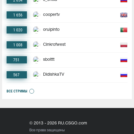
2 054
1 656
coopertv
1 020
oruipinto
1 008
Cinkrofwest
751
sbolttt
567
DidishkaTV
ВСЕ СТРИМЫ
© 2013 - 2026 RU.CSGO.com
Все права защищены