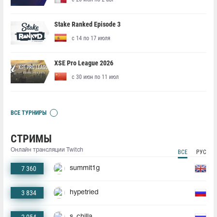
Stake Ranked Episode 3
с 14 по 17 июля
XSE Pro League 2026
с 30 июн по 11 июл
ВСЕ ТУРНИРЫ
СТРИМЫ
Онлайн трансляции Twitch
ВСЕ
РУС
7 360
summit1g
3 834
hypetried
s_chilla