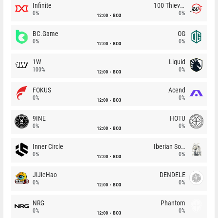
Infinite
100 Thieves
0%
0%
12:00
BO3
BC.Game
OG
0%
0%
12:00
BO3
1W
Liquid
100%
0%
12:00
BO3
FOKUS
Acend
0%
0%
12:00
BO3
9INE
HOTU
0%
0%
12:00
BO3
Inner Circle
Iberian Soul
0%
0%
12:00
BO3
JiJieHao
DENDELE
0%
0%
12:00
BO3
NRG
Phantom
0%
0%
12:00
BO3