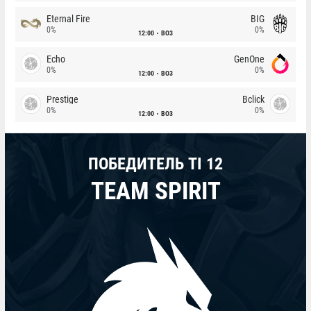
Eternal Fire
BIG
0%
0%
12:00
BO3
Echo
GenOne
0%
0%
12:00
BO3
Prestige
Bclick
0%
0%
12:00
BO3
ПОБЕДИТЕЛЬ TI 12
TEAM SPIRIT