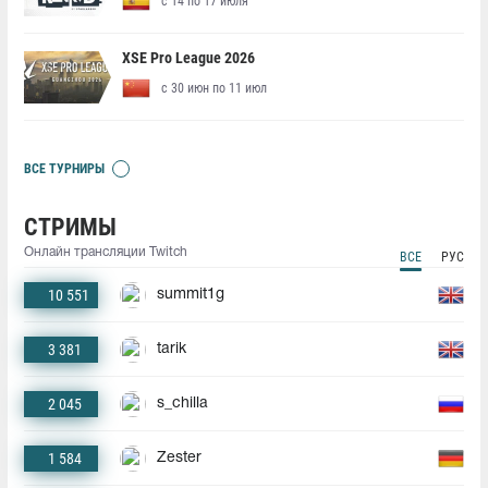
с 14 по 17 июля
XSE Pro League 2026
с 30 июн по 11 июл
ВСЕ ТУРНИРЫ
СТРИМЫ
Онлайн трансляции Twitch
ВСЕ
РУС
10 551
summit1g
3 381
tarik
2 045
s_chilla
1 584
Zester