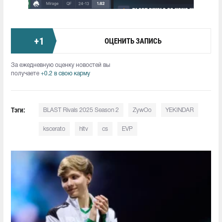
+
1
ОЦЕНИТЬ ЗАПИСЬ
За ежедневную оценку новостей вы
получаете
+0.2 в свою карму
Тэги:
BLAST Rivals 2025 Season 2
ZywOo
YEKINDAR
kscerato
hltv
cs
EVP