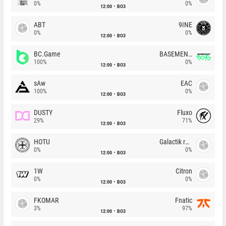
0%
0%
12:00
BO3
ABT
9INE
0%
0%
12:00
BO3
BC.Game
BASEMENT BOYS
100%
0%
12:00
BO3
sAw
EAC
100%
0%
12:00
BO3
DUSTY
Fluxo
29%
71%
12:00
BO3
HOTU
Galactik rebels
0%
0%
12:00
BO3
1W
Citron
0%
0%
12:00
BO3
FKOMAR
Fnatic
3%
97%
12:00
BO3