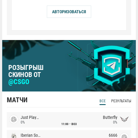
АВТОРИЗОВАТЬСЯ
РОЗЫГРЫШ
СКИНОВ ОТ
@CSGO
МАТЧИ
ВСЕ
РЕЗУЛЬТАТЫ
Just Players
Butterfly
0%
0%
11:00
BO3
Iberian Soul
6666