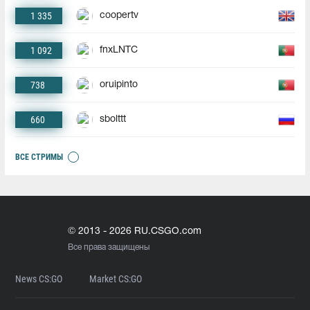
1 335
coopertv
1 092
fnxLNTC
738
oruipinto
660
sbolttt
ВСЕ СТРИМЫ
© 2013 - 2026 RU.CSGO.com
Все права защищены
News CS:GO
Market CS:GO