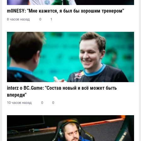
m0NESY: "Мне кажется, я был бы хорошим тренером"
8 часов назад
0
1
interz о BC.Game: "Состав новый и всё может быть
впереди"
10 часов назад
0
0