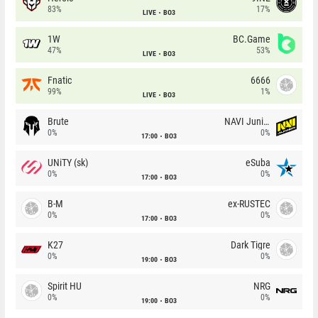
83%
17%
LIVE
BO3
1W
BC.Game
47%
53%
LIVE
BO3
Fnatic
6666
99%
1%
LIVE
BO3
Brute
NAVI Junior
0%
0%
17:00
BO3
UNiTY (sk)
eSuba
0%
0%
17:00
BO3
B-M
ex-RUSTEC
0%
0%
17:00
BO3
K27
Dark Tigre
0%
0%
19:00
BO3
Spirit HU
NRG
0%
0%
19:00
BO3