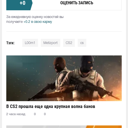
+
0
ОЦЕНИТЬ ЗАПИСЬ
За ежедневную оценку новостей вы
получаете
+0.2 в свою карму
Тэги:
L00m1⁠
Metizport
CS2
cs
В CS2 прошла еще одна крупная волна банов
2 часа назад
0
0