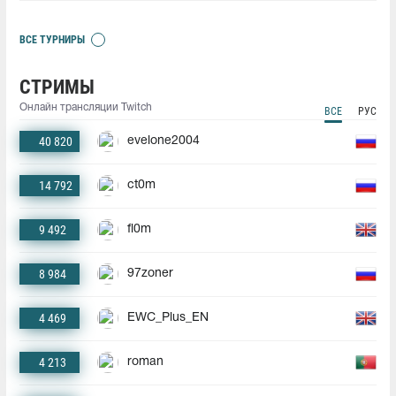
ВСЕ ТУРНИРЫ
СТРИМЫ
Онлайн трансляции Twitch
ВСЕ
РУС
40 820
evelone2004
14 792
ct0m
9 492
fl0m
8 984
97zoner
4 469
EWC_Plus_EN
4 213
roman