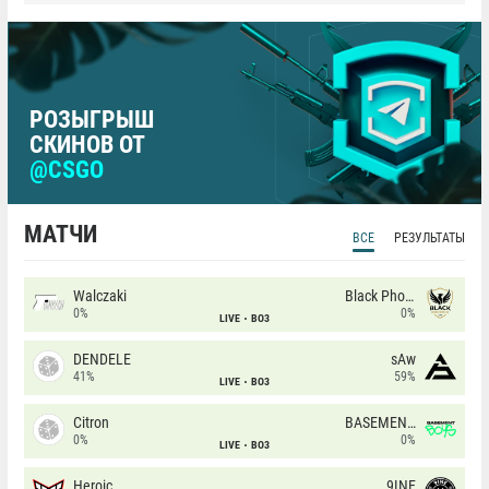
РОЗЫГРЫШ
СКИНОВ ОТ
@CSGO
МАТЧИ
ВСЕ
РЕЗУЛЬТАТЫ
Walczaki
Black Phoenix
0%
0%
LIVE
BO3
DENDELE
sAw
41%
59%
LIVE
BO3
Citron
BASEMENT BOYS
0%
0%
LIVE
BO3
Heroic
9INE