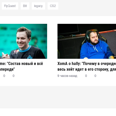
FlyQuest
B8
legacy
CS2
ame: "Состав новый и всё
XomA о hally: "Почему в очередн
впереди"
весь хейт идет в его сторону, дл
остается загадкой"
0
0
9 часов назад
0
0