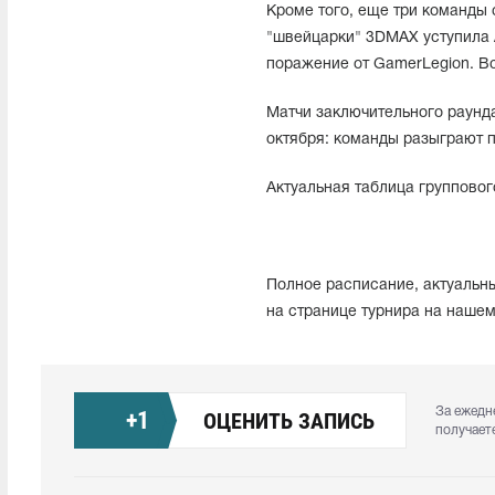
Кроме того, еще три команды 
"швейцарки" 3DMAX уступила As
поражение от GamerLegion. В
Матчи заключительного раунда
октября: команды разыграют п
Актуальная таблица групповог
Полное расписание, актуальны
на странице турнира на наше
За ежедн
+
1
ОЦЕНИТЬ ЗАПИСЬ
получает