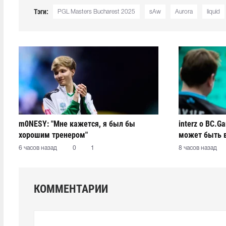
Тэги:
PGL Masters Bucharest 2025
sAw
Aurora
liquid
m0NESY: "Мне кажется, я был бы
interz о BC.G
хорошим тренером"
может быть 
6 часов назад
0
1
8 часов назад
КОММЕНТАРИИ