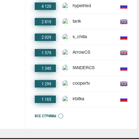
4 120
hypetried
2 819
tarik
2 029
s_chilla
1 579
ArrowCS
1 340
fANDERCS
1 299
coopertv
1 165
irbitka
ВСЕ СТРИМЫ