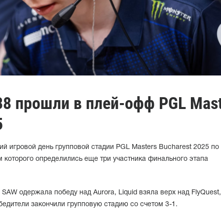
 B8 прошли в плей-офф PGL Mast
5
й игровой день групповой стадии PGL Masters Bucharest 2025 по
там которого определились еще три участника финального этапа
SAW одержала победу над Aurora, Liquid взяла верх над FlyQuest,
бедители закончили групповую стадию со счетом 3-1.