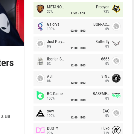
METANOIA Wolves
Procyon
27%
73%
LIVE
BO3
Galorys
BORRACHEIROS
100%
0%
02:00
BO3
Just Players
Butterfly
0%
0%
11:00
BO3
ers
Iberian Soul
6666
0%
0%
12:00
BO3
ABT
9INE
0%
0%
12:00
BO3
BC.Game
BASEMENT BOYS
100%
0%
12:00
BO3
sAw
EAC
100%
0%
 а B8
12:00
BO3
DUSTY
Fluxo
29%
71%