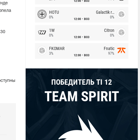
12:00
BO3
унде
ерпела
HOTU
Galactik rebels
0%
0%
12:00
BO3
1W
Citron
 30
0%
0%
12:00
BO3
FKOMAR
Fnatic
3%
97%
12:00
BO3
ПОБЕДИТЕЛЬ TI 12
оступны
TEAM SPIRIT
р