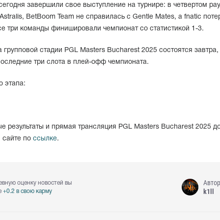
сегодня завершили свое выступление на турнире: в четвертом ра
tralis, BetBoom Team не справилась с Gentle Mates, а fnatic пот
се три команды финишировали чемпионат со статистикой 1-3.
 групповой стадии PGL Masters Bucharest 2025 состоятся завтра,
оследние три слота в плей-офф чемпионата.
о этапа:
е результаты и прямая трансляция PGL Masters Bucharest 2025 д
м сайте по
ссылке
.
Авто
евную оценку новостей вы
k1ll
е
+0.2 в свою карму