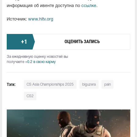
информация об ивенте доступна по
ссылке
.
Источник:
www.hltv.org
+
1
ОЦЕНИТЬ ЗАПИСЬ
За ежедневную оценку новостей вы
получаете
+0.2 в свою карму
Тэги:
CS Asia Championships 2025
biguzera
pain
CS2