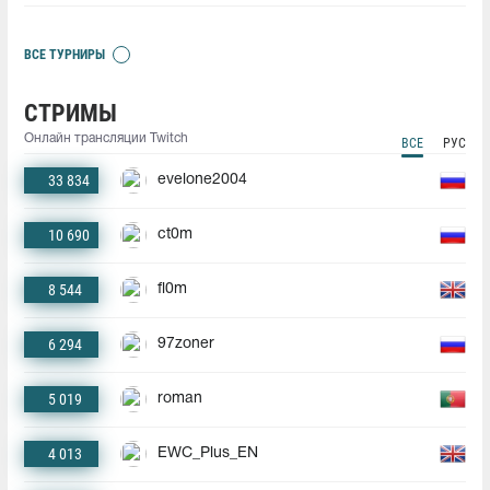
ВСЕ ТУРНИРЫ
СТРИМЫ
Онлайн трансляции Twitch
ВСЕ
РУС
33 834
evelone2004
10 690
ct0m
8 544
fl0m
6 294
97zoner
5 019
roman
4 013
EWC_Plus_EN