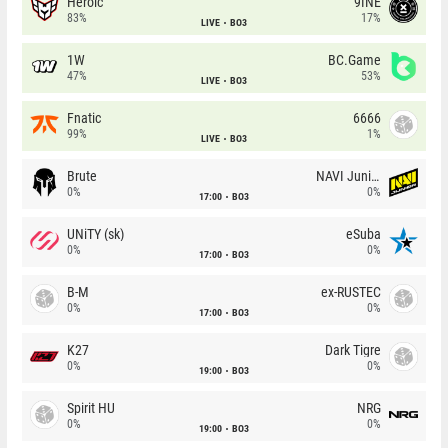
Heroic
9INE
83%
17%
LIVE
BO3
1W
BC.Game
47%
53%
LIVE
BO3
Fnatic
6666
99%
1%
LIVE
BO3
Brute
NAVI Junior
0%
0%
17:00
BO3
UNiTY (sk)
eSuba
0%
0%
17:00
BO3
B-M
ex-RUSTEC
0%
0%
17:00
BO3
K27
Dark Tigre
0%
0%
19:00
BO3
Spirit HU
NRG
0%
0%
19:00
BO3