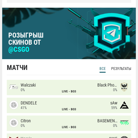
РОЗЫГРЫШ
СКИНОВ ОТ
@CSGO
МАТЧИ
ВСЕ
РЕЗУЛЬТАТЫ
Walczaki
Black Phoenix
0%
0%
LIVE
BO3
DENDELE
sAw
41%
59%
LIVE
BO3
Citron
BASEMENT BOYS
0%
0%
LIVE
BO3