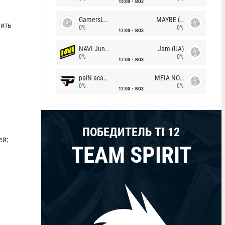
15:00
BO3
GamersLab
MAYBE (UA)
ить
0%
0%
17:00
BO3
NAVI Junior
Jam (UA)
0%
0%
17:00
BO3
paiN academy
MEIA NOITE
0%
0%
17:00
BO3
ПОБЕДИТЕЛЬ TI 12
ей;
TEAM SPIRIT