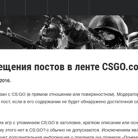
Ы
ещения постов в ленте CSGO.c
2016.
зан с CS:GO (в прямом отношении или поверхностном). Модерато
пост, если в его содержании не будет обнаружено достаточной с
гих игр с упоминаем CS:GO в заголовке, кратком описании или ос
ему этого нет в CS:GO?») обычно не допускаются. Исключением я
твует дополнительная информация о предмете (на примере «Почему