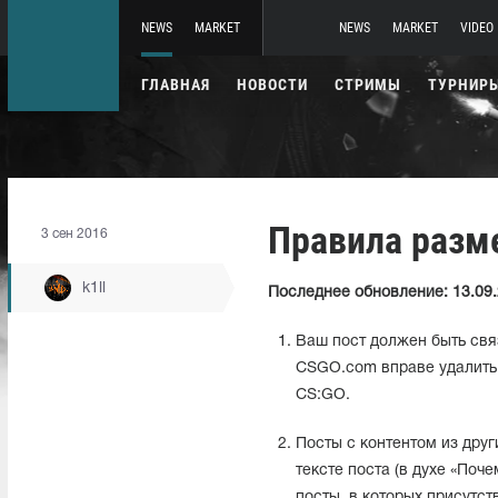
NEWS
MARKET
NEWS
MARKET
VIDEO
ГЛАВНАЯ
НОВОСТИ
СТРИМЫ
ТУРНИР
Правила разм
3 сен 2016
k1ll
Последнее обновление: 13.09.
Ваш пост должен быть свя
CSGO.com вправе удалить 
CS:GO.
Посты с контентом из дру
тексте поста (в духе «Поч
посты, в которых присутс