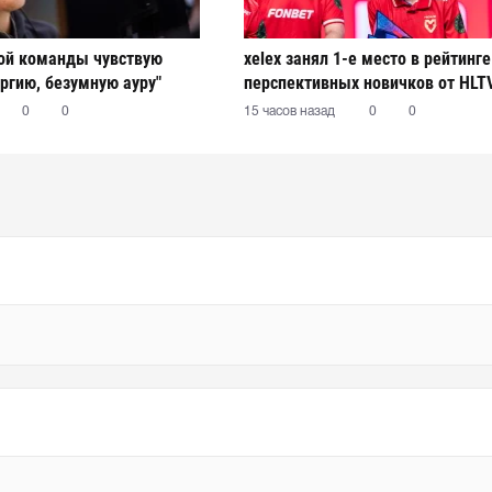
вой команды чувствую
xelex⁠ занял 1-е место в рейтинг
ргию, безумную ауру"
перспективных новичков от HLT
0
0
15 часов назад
0
0