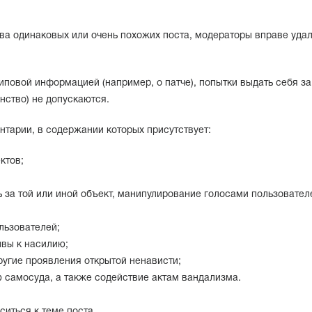
.
два одинаковых или очень похожих поста, модераторы вправе удал
иповой информацией (например, о патче), попытки выдать себя за
нство) не допускаются.
тарии, в содержании которых присутствует:
ктов;
 за той или иной объект, манипулирование голосами пользовател
льзователей;
ывы к насилию;
ругие проявления открытой ненависти;
 самосуда, а также содействие актам вандализма.
иться к теме поста.