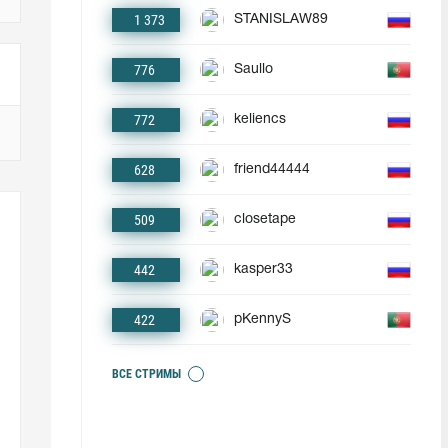
1 373
STANISLAW89
776
Saullo
772
keliencs
628
friend44444
509
closetape
442
kasper33
422
pKennyS
ВСЕ СТРИМЫ