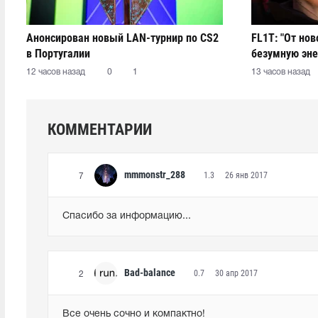
Анонсирован новый LAN-турнир по CS2
FL1T: "От но
в Португалии
безумную эне
12 часов назад
0
1
13 часов назад
КОММЕНТАРИИ
mmmonstr_288
1.3
26 янв 2017
7
Спасибо за информацию...
Bad-balance
0.7
30 апр 2017
2
Все очень сочно и компактно!