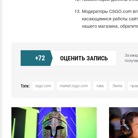
Модераторы CSGO.com впр
касающимися работы сай
нашего магазина, обратит
За еже
+
72
ОЦЕНИТЬ ЗАПИСЬ
получа
Тэги:
csgo.com
market.csgo.com
rules
Лента
пра