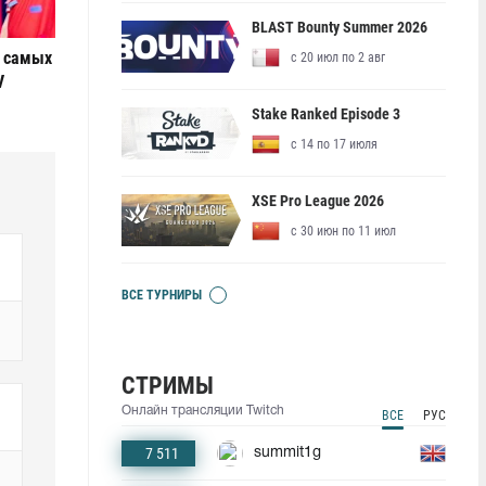
BLAST Bounty Summer 2026
е самых
с 20 июл по 2 авг
V
Stake Ranked Episode 3
с 14 по 17 июля
XSE Pro League 2026
с 30 июн по 11 июл
ВСЕ ТУРНИРЫ
СТРИМЫ
Онлайн трансляции Twitch
ВСЕ
РУС
7 511
summit1g