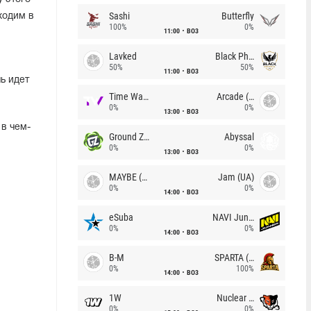
Sashi
Butterfly
ходим в
100%
0%
11:00
BO3
Lavked
Black Phoenix
50%
50%
11:00
BO3
ь идет
Time Waves
Arcade (AU)
0%
0%
13:00
BO3
в чем-
Ground Zero
Abyssal
0%
0%
13:00
BO3
MAYBE (UA)
Jam (UA)
0%
0%
14:00
BO3
eSuba
NAVI Junior
0%
0%
14:00
BO3
B-M
SPARTA (RU)
0%
100%
14:00
BO3
1W
Nuclear TigeRES
0%
0%