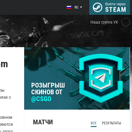
Войти через
RU
STEAM
Наша группа VK
om
РОЗЫГРЫШ
СКИНОВ ОТ
ры
@CSGO
вязи с
новном
МАТЧИ
ВСЕ
РЕЗУЛЬТАТЫ
вляются
 этого