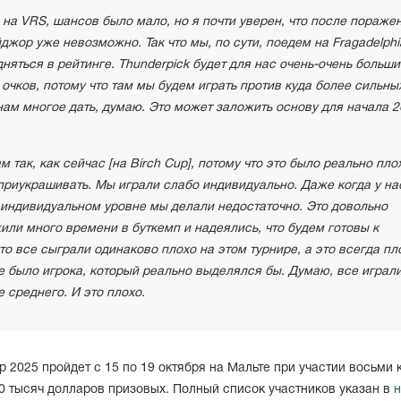
 на VRS, шансов было мало, но я почти уверен, что после пораже
джор уже невозможно. Так что мы, по сути, поедем на Fragadelphi
дняться в рейтинге. Thunderpick будет для нас очень-очень больш
очков, потому что там мы будем играть против куда более сильны
нам многое дать, думаю. Это может заложить основу для начала 2
 так, как сейчас [на Birch Cup], потому что это было реально пло
приукрашивать. Мы играли слабо индивидуально. Даже когда у на
 индивидуальном уровне мы делали недостаточно. Это довольно
ли много времени в буткемп и надеялись, что будем готовы к
то все сыграли одинаково плохо на этом турнире, а это всегда пл
не было игрока, который реально выделялся бы. Думаю, все играл
 среднего. И это плохо.
p 2025 пройдет с 15 по 19 октября на Мальте при участии восьми
0 тысяч долларов призовых. Полный список участников указан в