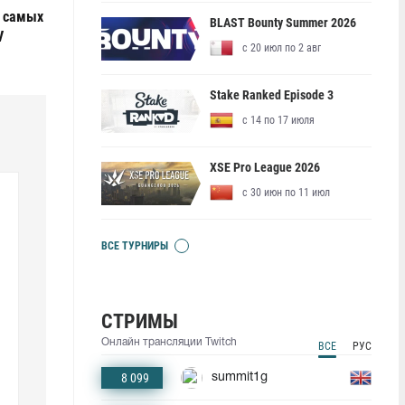
е самых
BLAST Bounty Summer 2026
V
с 20 июл по 2 авг
Stake Ranked Episode 3
с 14 по 17 июля
XSE Pro League 2026
с 30 июн по 11 июл
ВСЕ ТУРНИРЫ
СТРИМЫ
Онлайн трансляции Twitch
ВСЕ
РУС
8 099
summit1g