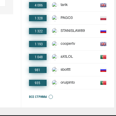
4 086
tarik
1 328
PAGO3
1 322
STANISLAW89
1 193
coopertv
1 048
aXtLOL
981
sbolttt
935
oruipinto
ВСЕ СТРИМЫ