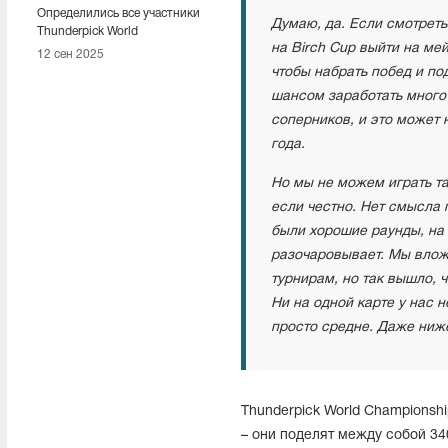
Определились все участники
Думаю, да. Если смотреть
Thunderpick World
на Birch Cup выйти на мей
Championship 2025
12 сен 2025
чтобы набрать побед и по
шансом заработать много 
соперников, и это может 
года.
Но мы не можем играть там
если честно. Нет смысла 
были хорошие раунды, на
разочаровывает. Мы вложи
турнирам, но так вышло, ч
Ни на одной карте у нас 
просто средне. Даже ниже
Thunderpick World Championshi
– они поделят между собой 34