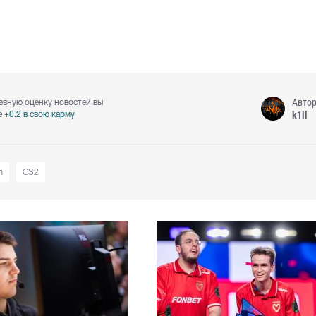
Авто
евную оценку новостей вы
k1ll
е
+0.2 в свою карму
m
CS2