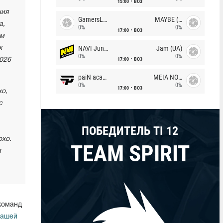
15:00
BO3
ния
GamersLab
MAYBE (UA)
a,
0%
0%
17:00
BO3
им
NAVI Junior
Jam (UA)
х
0%
0%
17:00
BO3
026
paiN academy
MEIA NOITE
0%
0%
17:00
BO3
хо,
с
ПОБЕДИТЕЛЬ TI 12
охо.
TEAM SPIRIT
и
 команд
нашей