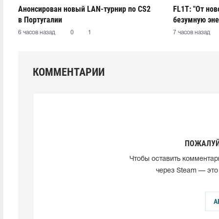
Анонсирован новый LAN-турнир по CS2
FL1T: "От но
в Португалии
безумную эне
6 часов назад
0
1
7 часов назад
КОММЕНТАРИИ
ПОЖАЛУЙ
Чтобы оставить комментар
через Steam — это
А