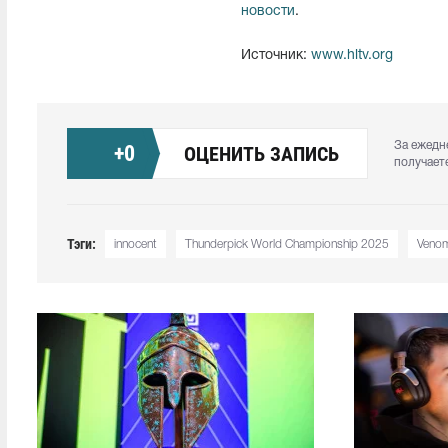
новости
.
Источник:
www.hltv.org
За ежедн
+
0
ОЦЕНИТЬ ЗАПИСЬ
получает
Тэги:
innocent
Thunderpick World Championship 2025
Veno