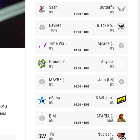
Sashi
Butterfly
0%
0%
11:00
BO3
Lavked
Black Phoenix
100%
0%
11:00
BO3
Time Waves
Arcade (AU)
0%
0%
13:00
BO3
Ground Zero
Abyssal
0%
0%
13:00
BO3
MAYBE (UA)
Jam (UA)
0%
0%
14:00
BO3
eSuba
NAVI Junior
0%
0%
14:00
BO3
.org
мым
B-M
SPARTA (RU)
0%
100%
14:00
BO3
1W
Nuclear TigeRES
0%
0%