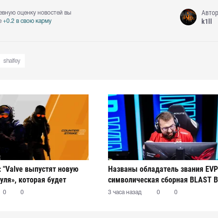
Авто
евную оценку новостей вы
k1ll
е
+0.2 в свою карму
shalfey
: "Valve выпустят новую
Названы обладатель звания EVP
уля», которая будет
символическая сборная BLAST B
ависимо от клиента игры"
2026 Season 2
0
0
3 часа назад
0
0