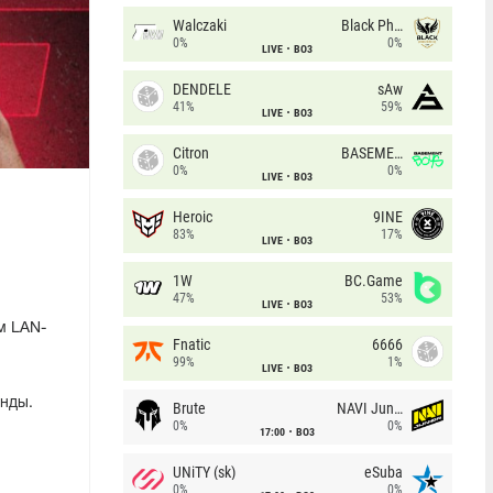
Walczaki
Black Phoenix
0%
0%
LIVE
BO3
DENDELE
sAw
41%
59%
LIVE
BO3
Citron
BASEMENT BOYS
0%
0%
LIVE
BO3
Heroic
9INE
83%
17%
LIVE
BO3
1W
BC.Game
47%
53%
LIVE
BO3
м LAN-
Fnatic
6666
99%
1%
LIVE
BO3
енды.
Brute
NAVI Junior
0%
0%
17:00
BO3
UNiTY (sk)
eSuba
0%
0%