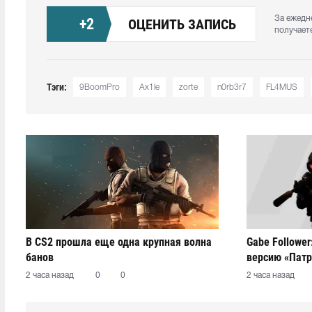
За ежедн
+
2
ОЦЕНИТЬ ЗАПИСЬ
получает
Тэги:
9BoomPro
Ax1le
zorte
n0rb3r7
FL4MUS
В CS2 прошла еще одна крупная волна
Gabe Follower
банов
версию «Патр
работать нез
2 часа назад
0
0
2 часа назад