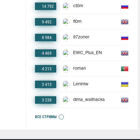
14 792
ct0m
9 492
fl0m
8 984
97zoner
4 469
EWC_Plus_EN
4 213
roman
3 413
Leniniw
3 238
dima_wallhacks
ВСЕ СТРИМЫ