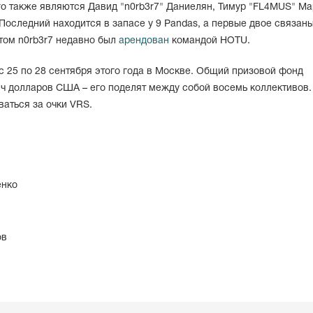
o также являются Давид "n0rb3r7" Даниелян, Тимур "FL4MUS" Ма
 Последний находится в запасе у 9 Pandas, а первые двое связан
 этом n0rb3r7 недавно был
арендован
командой HOTU.
 с 25 по 28 сентября этого года в Москве. Общий призовой фонд
яч долларов США – его поделят между собой восемь коллективов.
аться за очки VRS.
енко
ов