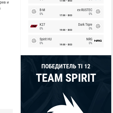
17:00
BO3
рев и
ы
B-M
ex-RUSTEC
0%
0%
17:00
BO3
K27
Dark Tigre
0%
0%
19:00
BO3
Spirit HU
NRG
0%
0%
19:00
BO3
ПОБЕДИТЕЛЬ TI 12
TEAM SPIRIT