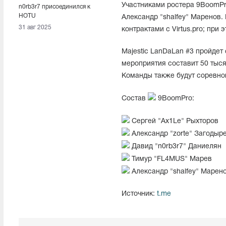
Участниками ростера 9BoomPr
n0rb3r7 присоединился к
HOTU
Александр "shalfey" Маренов.
31 авг 2025
контрактами с Virtus.pro; при
Majestic LanDaLan #3 пройдет
мероприятия составит 50 тыс
Команды также будут соревнов
Состав
9BoomPro:
Сергей "Ax1Le" Рыхторов
Александр "zorte" Загодыр
Давид "n0rb3r7" Даниелян
Тимур "FL4MUS" Марев
Александр "shalfey" Марен
Источник:
t.me