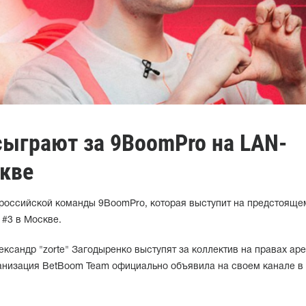
 сыграют за 9BoomPro на LAN-
скве
 российской команды 9BoomPro, которая выступит на предстояще
 #3 в Москве.
ександр "zorte" Загодыренко выступят за коллектив на правах ар
анизация BetBoom Team официально объявила на своем канале в