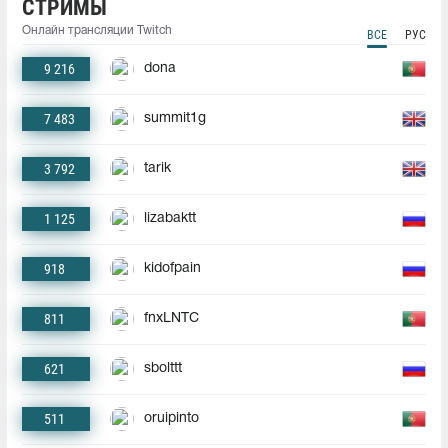
СТРИМЫ
Онлайн трансляции Twitch
ВСЕ
РУС
9 216
dona
7 483
summit1g
3 792
tarik
1 125
lizabaktt
918
kidofpain
811
fnxLNTC
621
sbolttt
511
oruipinto