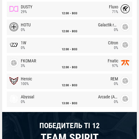
DUSTY
Fluxo
29%
71%
12:00
BO3
HOTU
Galactik rebels
0%
0%
12:00
BO3
1W
Citron
0%
0%
12:00
BO3
FKOMAR
Fnatic
3%
97%
12:00
BO3
Heroic
REM
100%
0%
12:00
BO3
Abyssal
Arcade (AU)
0%
0%
13:00
BO3
ПОБЕДИТЕЛЬ TI 12
TEAM SPIRIT