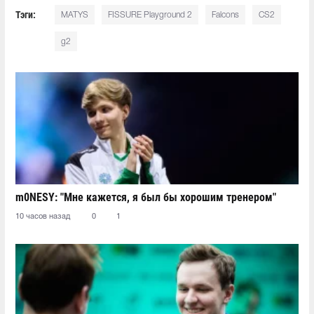
Тэги:
MATYS
FISSURE Playground 2
Falcons
CS2
g2
m0NESY: "Мне кажется, я был бы хорошим тренером"
10 часов назад
0
1