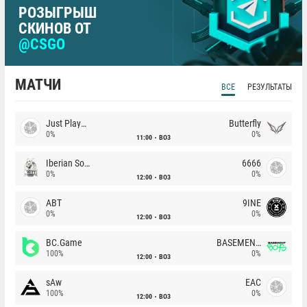
РОЗЫГРЫШ
СКИНОВ ОТ
@CSGO
МАТЧИ
ВСЕ
РЕЗУЛЬТАТЫ
Just Players
Butterfly
0%
0%
11:00
BO3
Iberian Soul
6666
0%
0%
12:00
BO3
ABT
9INE
0%
0%
12:00
BO3
BC.Game
BASEMENT BOYS
100%
0%
12:00
BO3
sAw
EAC
100%
0%
12:00
BO3