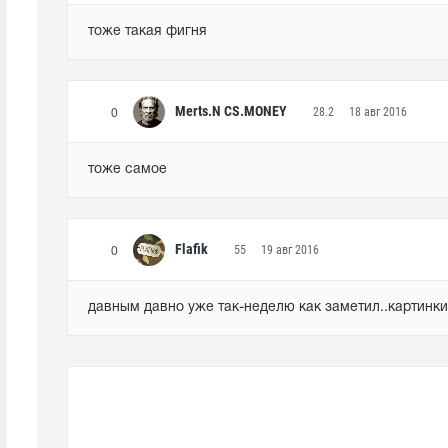
тоже такая фигня
Merts.N CS.MONEY
28.2
18 авг 2016
0
тоже самое
Flafik
55
19 авг 2016
0
давным давно уже так-неделю как заметил..картинки у