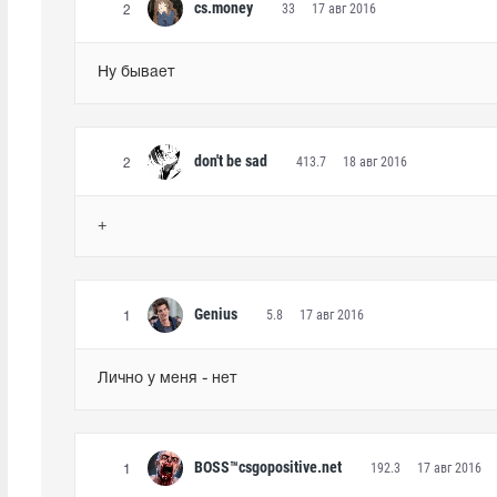
cs.money
33
17 авг 2016
2
Ну бывает
don't be sad
413.7
18 авг 2016
2
+
Genius
5.8
17 авг 2016
1
Лично у меня - нет
BOSS™csgopositive.net
192.3
17 авг 2016
1