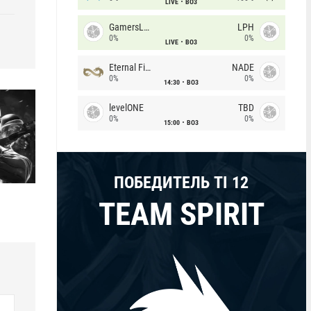
LIVE
BO3
GamersLab
LPH
0%
0%
LIVE
BO3
Eternal Fire
NADE
0%
0%
14:30
BO3
levelONE
TBD
0%
0%
15:00
BO3
ПОБЕДИТЕЛЬ TI 12
TEAM SPIRIT