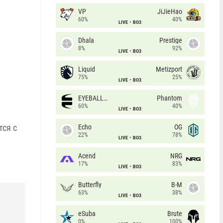
VP
JiJieHao
60%
40%
LIVE
BO3
Dhala
Prestige
8%
92%
LIVE
BO3
Liquid
Metizport
75%
25%
LIVE
BO3
EYEBALLERS
Phantom
60%
40%
LIVE
BO3
тся с
Echo
OG
22%
78%
LIVE
BO3
Acend
NRG
17%
83%
LIVE
BO3
Butterfly
B-M
63%
38%
LIVE
BO3
S
eSuba
Brute
0%
100%