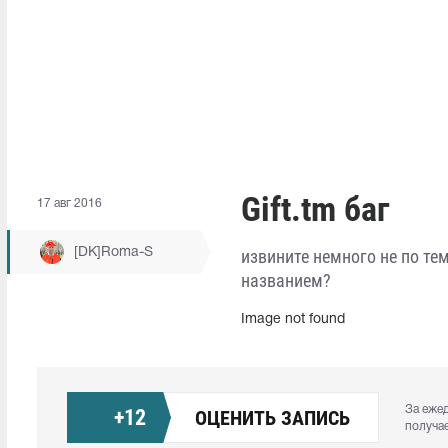
Gift.tm баг
17 авг 2016
[DK]Roma-S
извините немного не по тем
названием?
Image not found
За еже
+
12
ОЦЕНИТЬ ЗАПИСЬ
получа