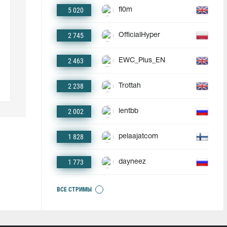
5 020
fl0m
2 745
OfficialHyper
2 463
EWC_Plus_EN
2 238
Trottah
2 002
lentbb
1 828
pelaajatcom
1 773
dayneez
ВСЕ СТРИМЫ