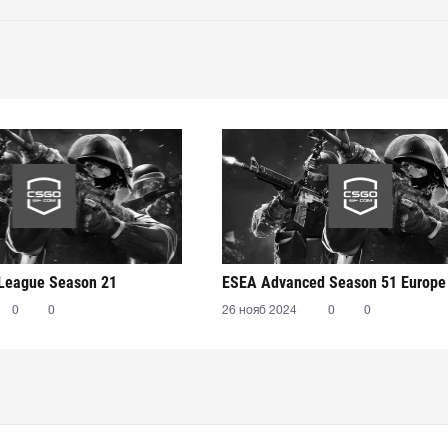
 League Season 21
ESEA Advanced Season 51 Europe
0
0
26 нояб 2024
0
0