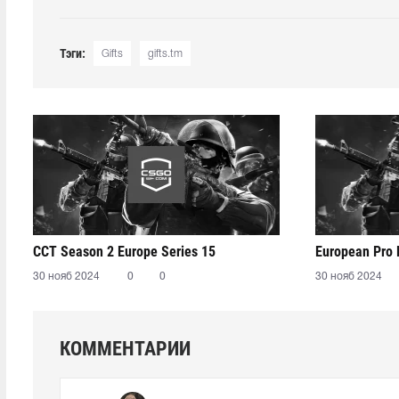
Тэги:
Gifts
gifts.tm
CCT Season 2 Europe Series 15
European Pro
30 нояб 2024
0
0
30 нояб 2024
КОММЕНТАРИИ